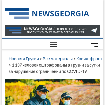
Skip
to
Нов
САМАЯ
content
АКТУАЛ
Гру
ИНФОР
О СОБ
В ГРУЗ
НОВОС
M
ГРУЗИИ
e
ОНЛАЙН
n
Новости Грузии
>
Все материалы
>
Ковид-фронт
САЙТЕ 
u
>
1 137 человек оштрафованы в Грузии за сутки
НАЙДЕ
B
за нарушение ограничений по COVID-19
НОВОС
u
ПОЛИТ
t
ЭКОНО
t
КУЛЬТУ
o
СПОРТА
n
МНОГО