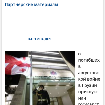
b
er
l
а
Партнерские материалы
o
в
o
и
k
ть
Навигация
по
КАРТИНА ДНЯ
записям
В память
о
погибших
в
августовс
кой войне
в Грузии
приспуст
или
государст