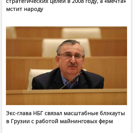
стратегических целей в 2008 году, а «мечта»
мстит народу
Экс-глава НБГ связал масштабные блэкауты
в Грузии с работой майнинговых ферм