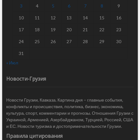
3
4
5
6
7
8
9
10
11
12
13
14
15
16
17
18
19
20
21
22
23
24
25
26
27
28
29
30
31
« Июл
Новости-Грузия
Новости Грузии, Кавказа. Картина дня – главные события,
конфликты и происшествия, политика, бизнес, экономика,
культура, спорт, комментарии и прогнозы. Отношения Грузии с
Украиной, Арменией, Азербайджаном, Турцией, Россией, США
и ЕС. Новости туризма и достопримечательности Грузии.
Правила цитирования