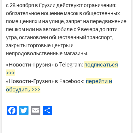
с 28 ноября в Грузии действуют ограничения:
обязательное ношение масок в общественных
помещениях и на улице, запрет на передвижение
пешком или на автомобиле с 9 вечера до пяти
утра, остановлен общественный транспорт,
закрыты торговые центры и
непродовольственные магазины.
«Новости-Грузия» в Telegram:
подписаться
>>>
«Новости-Грузия» в Facebook:
перейти и
обсудить >>>
F
T
E
О
ac
w
m
тп
e
itt
ai
р