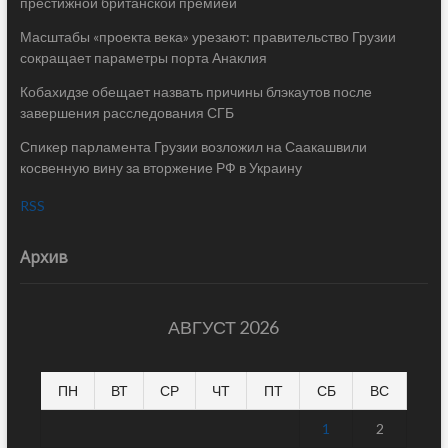
престижной британской премией
Масштабы «проекта века» урезают: правительство Грузии
сокращает параметры порта Анаклия
Кобахидзе обещает назвать причины блэкаутов после
завершения расследования СГБ
Спикер парламента Грузии возложил на Саакашвили
косвенную вину за вторжение РФ в Украину
RSS
Архив
АВГУСТ 2026
ПН
ВТ
СР
ЧТ
ПТ
СБ
ВС
1
2