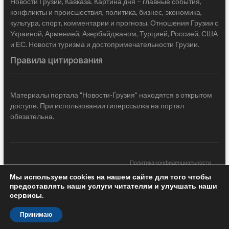
Новости Грузии, Кавказа. Картина дня – главные события,
конфликты и происшествия, политика, бизнес, экономика,
культура, спорт, комментарии и прогнозы. Отношения Грузии с
Украиной, Арменией, Азербайджаном, Турцией, Россией, США
и ЕС. Новости туризма и достопримечательности Грузии.
Правила цитирования
Материалы портала "Новости-Грузия" находятся в открытом
доступе. При использовании гиперссылка на портал
обязательна.
Политика конфиденциальности
Мы используем cookies на нашем сайте для того чтобы
Новости Грузии
| Black Sea Press LTD © 2020 All Rights Reserved /
предоставлять наши услуги читателям и улучшать наши
Design & development —
COCODO BRANDO
сервисы.
Принимаю