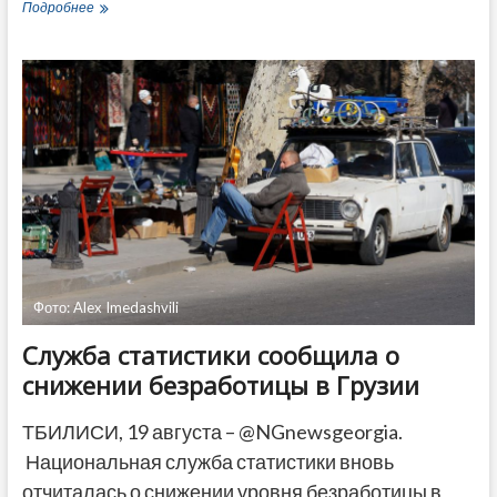
Президент
Подробнее
Зурабишвили
получила
приглашение
на
саммит
в
Киеве
Фото: Alex Imedashvili
Служба статистики сообщила о
снижении безработицы в Грузии
ТБИЛИСИ, 19 августа – @NGnewsgeorgia.
Национальная служба статистики вновь
отчиталась о снижении уровня безработицы в