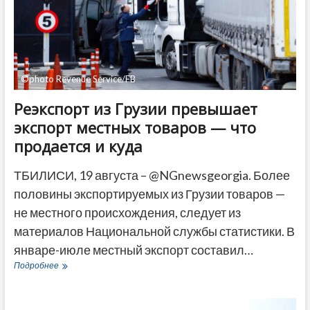
©photo Revenue Service/FB
Реэкспорт из Грузии превышает
экспорт местных товаров — что
продается и куда
ТБИЛИСИ, 19 августа – @NGnewsgeorgia. Более
половины экспортируемых из Грузии товаров —
не местного происхождения, следует из
материалов Национальной службы статистики. В
январе-июле местный экспорт составил…
Реэкспорт
Подробнее
из
Грузии
превышает