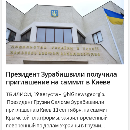
экспорт
местных
товаров
—
что
продается
и
куда
Президент Зурабишвили получила
приглашение на саммит в Киеве
ТБИЛИСИ, 19 августа – @NGnewsgeorgia.
Президент Грузии Саломе Зурабишвили
приглашена в Киев 11 сентября, на саммит
Крымской платформы, заявил временный
поверенный по делам Украины в Грузии…