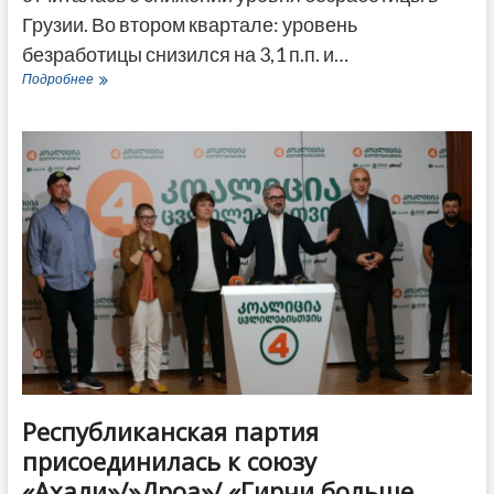
Грузии. Во втором квартале: уровень
безработицы снизился на 3,1 п.п. и…
Служба
Подробнее
статистики
сообщила
о
снижении
безработицы
в
Грузии
Республиканская партия
присоединилась к союзу
«Ахали»/»Дроа»/ «Гирчи больше