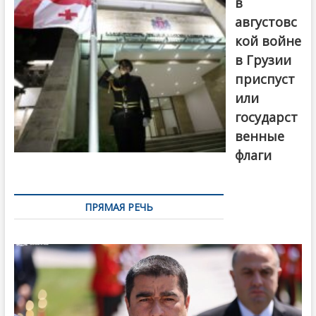
в
августовс
кой войне
в Грузии
приспуст
или
государст
венные
флаги
ПРЯМАЯ РЕЧЬ