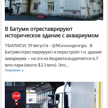
ДРУГОЕ
В Батуми отреставрируют
историческое здание с аквариумом
ТБИЛИСИ, 19 августа – @NGnewsgeorgia. В
Батуми отреставрируют и перестроят т.н. здание
аквариума — на это из бюджета выделяется 6,7
млн лари (около $2.5 млн). Это…
В
Подробнее
Батуми
отреставрируют
историческое
здание
с
аквариумом