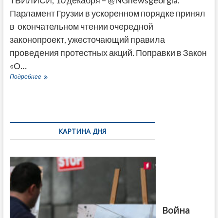
ТБИЛИСИ, 10 декабря – @NGnewsgeorgia.
Парламент Грузии в ускоренном порядке принял
в окончательном чтении очередной
законопроект, ужесточающий правила
проведения протестных акций. Поправки в Закон
«О…
Парламент
Подробнее
Грузии
ужесточил
требования
к
протестным
акциям
КАРТИНА ДНЯ
–
МВД
Фотовыставка
должно
на тему
быть
августовской
в
войны 2008
курсе
года в Тбилиси,
август 2018
года. Фото:
Война
Первый канал