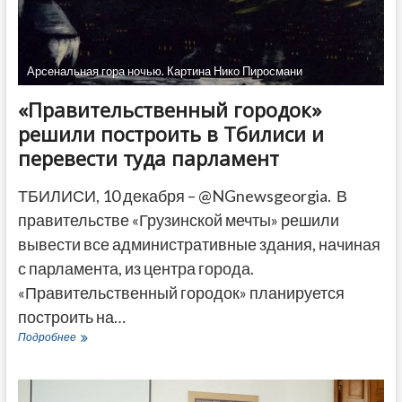
ДРУГОЕ
Арсенальная гора ночью. Картина Нико Пиросмани
«Правительственный городок»
решили построить в Тбилиси и
перевести туда парламент
ТБИЛИСИ, 10 декабря – @NGnewsgeorgia. В
правительстве «Грузинской мечты» решили
вывести все административные здания, начиная
с парламента, из центра города.
«Правительственный городок» планируется
построить на…
«Правительственный
Подробнее
городок»
решили
построить
в