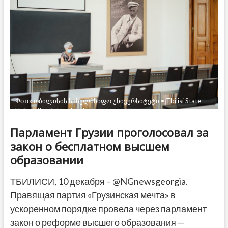
Тбилиси
и
перевести
туда
парламент
Фото: თბილისის სახელმწიფო უნივერსიტეტი • Tbilisi State
University via Facebook
Парламент Грузии проголосовал за
закон о бесплатном высшем
образовании
ТБИЛИСИ, 10 декабря – @NGnewsgeorgia.
Правящая партия «Грузинская мечта» в
ускоренном порядке провела через парламент
закон о реформе высшего образования —