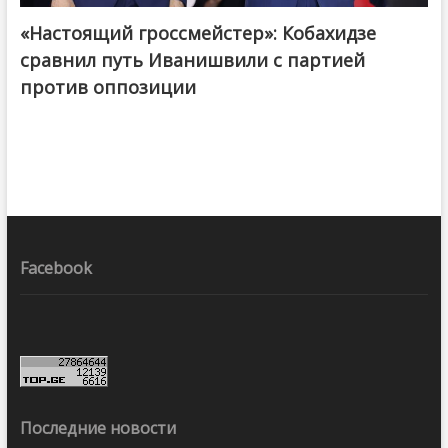
«Настоящий гроссмейстер»: Кобахидзе
@ქართული ოცნება / Georgian Dream
сравнил путь Иванишвили с партией
против оппозиции
Facebook
Последние новости