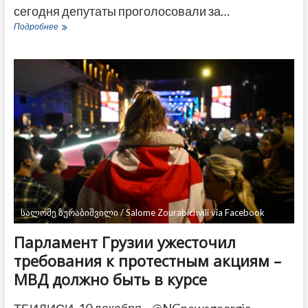
сегодня депутаты проголосовали за…
Парламент
Подробнее
Грузии
проголосовал
за
закон
о
бесплатном
высшем
образовании
სალომე ზურაბიშვილი / Salome Zourabichvili via Facebook
Парламент Грузии ужесточил
требования к протестным акциям –
МВД должно быть в курсе