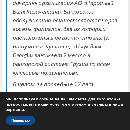
дочерняя организация АО «Народный
Банк Казахстана». Банковское
обслуживание осуществляется через
восемь филиалов, два из которых
расположены в регионах страны (г.
Батуми и г. Кутаиси). «Halyk Bank
Georgia» занимает 9 место в
банковской системе Грузии по всем
ключевым показателям.
В целом, за последние 17 лет
казахстанские инвестиции в
Мы используем cookies на нашем сайте для того чтобы
экономику Грузии составили более
предоставлять наши услуги читателям и улучшать наши
сервисы.
570 млн долларов США. Это говорит
о благоприятном для казахстанского
Принимаю
капитала инвестиционном климате