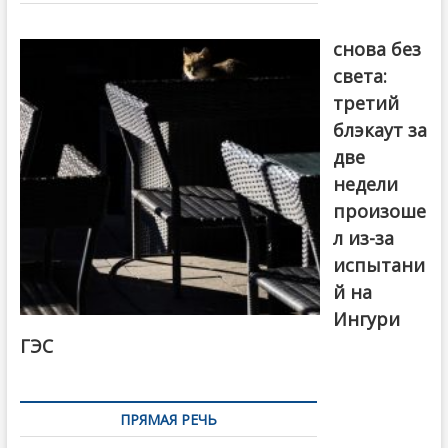
записям
Грузия
снова без
света:
третий
блэкаут за
две
недели
произоше
л из-за
испытани
й на
Ингури
ГЭС
ПРЯМАЯ РЕЧЬ