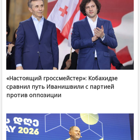
«Настоящий гроссмейстер»: Кобахидзе
@ქართული ოცნება / Georgian Dream
сравнил путь Иванишвили с партией
против оппозиции