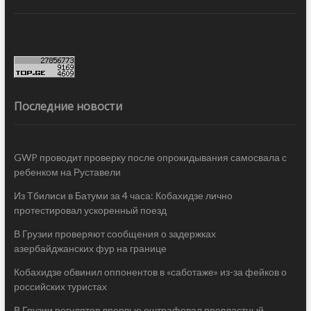
Последние новости
GWP проводит проверку после опрокидывания самосвала с
ребенком на Руставели
Из Тбилиси в Батуми за 4 часа: Кобахидзе лично
протестировал ускоренный поезд
В Грузии проверяют сообщения о задержках
азербайджанских фур на границе
Кобахидзе обвинил оппонентов в «саботаже» из-за фейков о
российских туристах
В Грузии регулятор впервые оштрафовал провластный