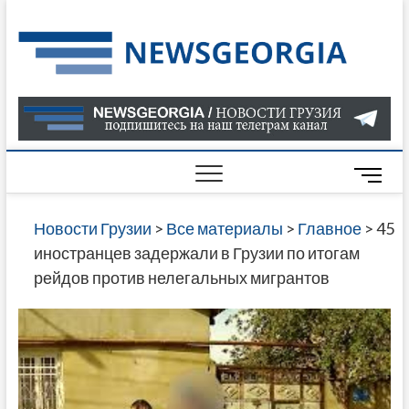
Skip
to
Нов
САМАЯ
content
АКТУАЛ
Гру
ИНФОР
О СОБ
В ГРУЗ
НОВОС
M
ГРУЗИИ
e
ОНЛАЙН
n
Новости Грузии
>
Все материалы
>
Главное
>
45
САЙТЕ 
u
иностранцев задержали в Грузии по итогам
НАЙДЕ
B
рейдов против нелегальных мигрантов
НОВОС
u
ПОЛИТ
t
ЭКОНО
t
КУЛЬТУ
o
СПОРТА
n
МНОГО