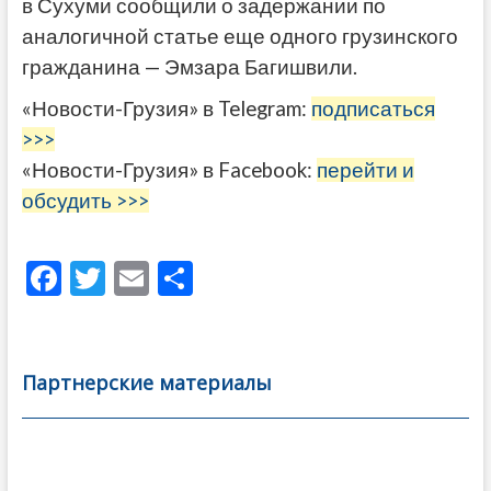
в Сухуми сообщили о задержании по
аналогичной статье еще одного грузинского
гражданина — Эмзара Багишвили.
«Новости-Грузия» в Telegram:
подписаться
>>>
«Новости-Грузия» в Facebook:
перейти и
обсудить >>>
F
T
E
О
ac
w
m
тп
e
itt
ai
р
b
er
l
а
Партнерские материалы
o
в
o
и
k
ть
Навигация