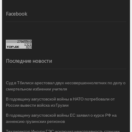
Facebook
Последние новости
Суд в Тбилиси арестовал двух несовершеннолетних по делу о
смертельном избиении учителя
В годовщину августовской войны в НАТО потребовали от
России вывести войска из Грузии
В годовщину августовской войны ЕС заявил о курсе РФ на
аннексию грузинских регионов
Техдиректор Ингури ГЭС исключил неисправность станции