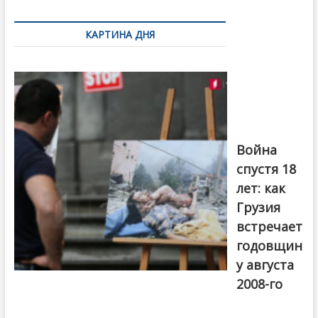
по
КАРТИНА ДНЯ
записям
Фотовыставка
на тему
августовской
войны 2008
года в Тбилиси,
август 2018
года. Фото:
Война
Первый канал
спустя 18
лет: как
Грузия
встречает
годовщин
у августа
2008-го