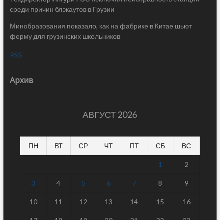
среди причин блэкаутов в Грузии
Минобразования показало, как на фабрике в Китае шьют
форму для грузинских школьников
RSS
Архив
АВГУСТ 2026
ПН
ВТ
СР
ЧТ
ПТ
СБ
ВС
1
2
3
4
5
6
7
8
9
10
11
12
13
14
15
16