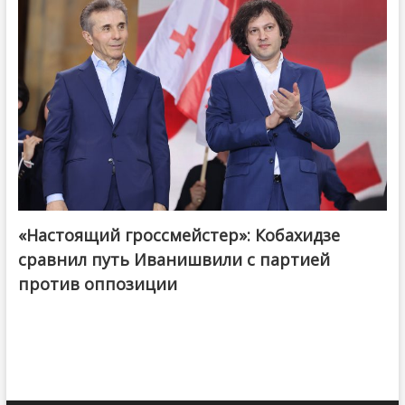
«Настоящий гроссмейстер»: Кобахидзе
@ქართული ოცნება / Georgian Dream
сравнил путь Иванишвили с партией
против оппозиции