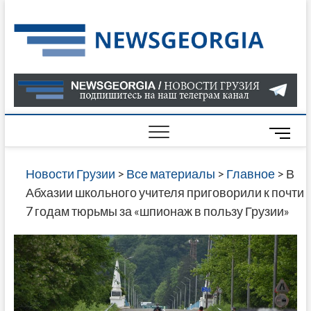
Skip
to
Нов
САМАЯ
content
АКТУАЛ
Гру
ИНФОР
О СОБ
В ГРУЗ
НОВОС
M
ГРУЗИИ
e
ОНЛАЙН
n
Новости Грузии
>
Все материалы
>
Главное
>
В
САЙТЕ 
u
Абхазии школьного учителя приговорили к почти
НАЙДЕ
B
7 годам тюрьмы за «шпионаж в пользу Грузии»
НОВОС
u
ПОЛИТ
t
ЭКОНО
t
КУЛЬТУ
o
СПОРТА
n
МНОГО