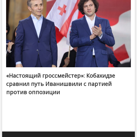
«Настоящий гроссмейстер»: Кобахидзе
@ქართული ოცნება / Georgian Dream
сравнил путь Иванишвили с партией
против оппозиции