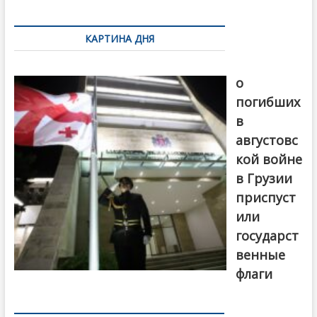
k
ть
Навигация
по
КАРТИНА ДНЯ
записям
В память
о
погибших
в
августовс
кой войне
в Грузии
приспуст
или
государст
венные
флаги