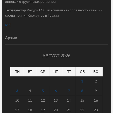
аннексию грузинских регионов
Техдиректор Ингури ГЭС исключил неисправность станции
среди причин блэкаутов в Грузии
RSS
Архив
АВГУСТ 2026
ПН
ВТ
СР
ЧТ
ПТ
СБ
ВС
1
2
3
4
5
6
7
8
9
10
11
12
13
14
15
16
17
18
19
20
21
22
23