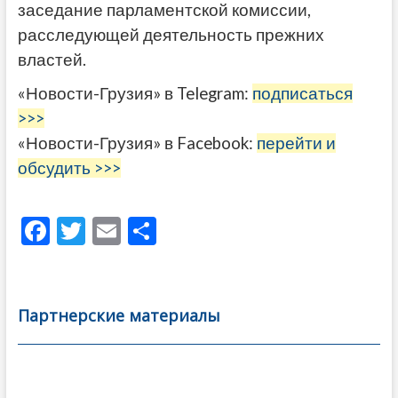
заседание парламентской комиссии,
расследующей деятельность прежних
властей.
«Новости-Грузия» в Telegram:
подписаться
>>>
«Новости-Грузия» в Facebook:
перейти и
обсудить >>>
F
T
E
О
ac
w
m
тп
e
itt
ai
р
b
er
l
а
Партнерские материалы
o
в
o
и