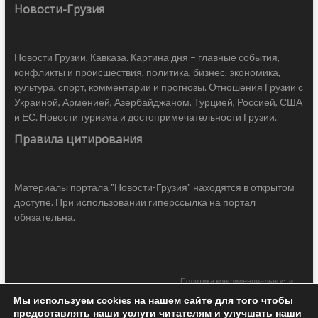
Новости-Грузия
Новости Грузии, Кавказа. Картина дня – главные события,
конфликты и происшествия, политика, бизнес, экономика,
культура, спорт, комментарии и прогнозы. Отношения Грузии с
Украиной, Арменией, Азербайджаном, Турцией, Россией, США
и ЕС. Новости туризма и достопримечательности Грузии.
Правила цитирования
Материалы портала "Новости-Грузия" находятся в открытом
доступе. При использовании гиперссылка на портал
обязательна.
Политика конфиденциальности
Мы используем cookies на нашем сайте для того чтобы
Новости Грузии
| Black Sea Press LTD © 2020 All Rights Reserved /
предоставлять наши услуги читателям и улучшать наши