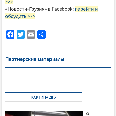
>>>
«Новости-Грузия» в Facebook:
перейти и
обсудить >>>
F
T
E
О
ac
w
m
тп
e
itt
ai
р
b
er
l
а
Партнерские материалы
o
в
o
и
k
ть
Навигация
по
КАРТИНА ДНЯ
записям
В память
о