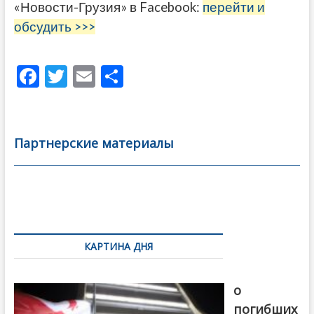
«Новости-Грузия» в Facebook:
перейти и
обсудить >>>
F
T
E
О
ac
w
m
тп
e
itt
ai
р
b
er
l
а
Партнерские материалы
o
в
o
и
k
ть
Навигация
по
КАРТИНА ДНЯ
записям
В память
о
погибших