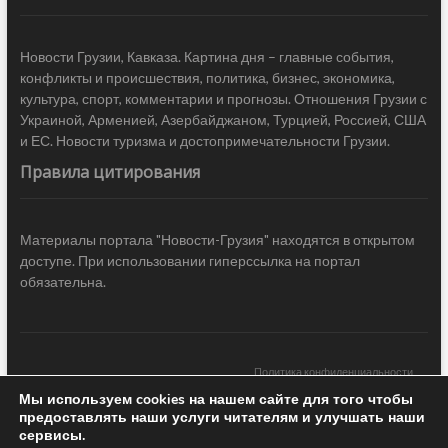
Новости Грузии, Кавказа. Картина дня – главные события,
конфликты и происшествия, политика, бизнес, экономика,
культура, спорт, комментарии и прогнозы. Отношения Грузии с
Украиной, Арменией, Азербайджаном, Турцией, Россией, США
и ЕС. Новости туризма и достопримечательности Грузии.
Правила цитирования
Материалы портала "Новости-Грузия" находятся в открытом
доступе. При использовании гиперссылка на портал
обязательна.
Политика конфиденциальности
Мы используем cookies на нашем сайте для того чтобы
Новости Грузии
| Black Sea Press LTD © 2020 All Rights Reserved /
предоставлять наши услуги читателям и улучшать наши
Design & development —
COCODO BRANDO
сервисы.