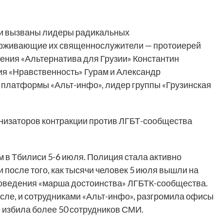
ли вызваны лидеры радикальных
ерживающие их священнослужители — протоиерей
ния «Альтернатива для Грузии» Константин
я «Нравственность» Гурам и Александр
латформы «Альт-инфо», лидер группы «Грузинская
анизаторов контракции против ЛГБТ-сообщества
м в Тбилиси 5-6 июля. Полиция стала активно
после того, как тысячи человек 5 июля вышли на
проведения «марша достоинства» ЛГБТК-сообщества.
исле, и сотрудниками «Альт-инфо», разгромила офисы
 избила более 50 сотрудников СМИ.