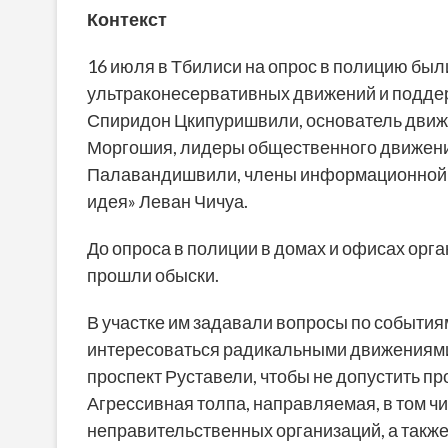
Контекст
16 июля в Тбилиси на опрос в полицию бы
ультраконесервативных движений и подд
Спиридон Цкипуришвили, основатель движе
Моргошия, лидеры общественного движени
Палавандишвили, члены информационной п
идея» Леван Чичуа.
До опроса в полиции в домах и офисах орг
прошли обыски.
В участке им задавали вопросы по события
интересоваться радикальными движениями 
проспект Руставели, чтобы не допустить 
Агрессивная толпа, направляемая, в том ч
неправительственных организаций, а также