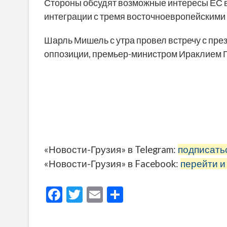
Стороны обсудят возможные интересы ЕС 
интеграции с тремя восточноевропейскими
Шарль Мишель с утра провел встречу с пр
оппозиции, премьер-министром Ираклием 
«Новости-Грузия» в Telegram:
подписать
«Новости-Грузия» в Facebook:
перейти и
F
T
E
О
ac
w
m
тп
e
itt
ai
р