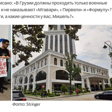
писано: «В Грузии должны проходить только военные
и не наказывают «Мтавари», » Пирвели» и «Формулу»?
, а какие ценности у вас, Мишель?».
Фото: Stringer