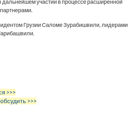
в дальнейшем участии в процессе расширенной
 партнерами.
езидентом Грузии Саломе Зурабишвили, лидерами
Гарибашвили.
ся >>>
 обсудить >>>