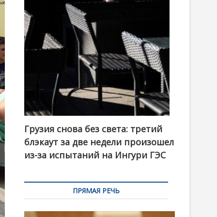
t
o
n
Грузия снова без света: третий
блэкаут за две недели произошел
из-за испытаний на Ингури ГЭС
ПРЯМАЯ РЕЧЬ