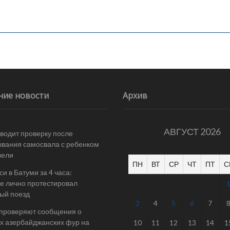
ние новости
Архив
АВГУСТ 2026
одит проверку после
вания самосвала с ребенком
вели
ПН
ВТ
СР
ЧТ
ПТ
С
и в Батуми за 4 часа:
е лично протестировал
ый поезд
3
4
5
6
7
 проверяют сообщения о
х азербайджанских фур на
10
11
12
13
14
1