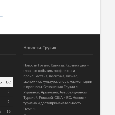
Новости-Грузия
Новости Грузии, Кавказа. Картина дня –
главные события, конфликты и
происшествия, политика, бизнес,
экономика, культура, спорт, комментарии
Б
ВС
и прогнозы. Отношения Грузии с
1
2
Украиной, Арменией, Азербайджаном,
Турцией, Россией, США и ЕС. Новости
8
9
туризма и достопримечательности
Грузии.
5
16