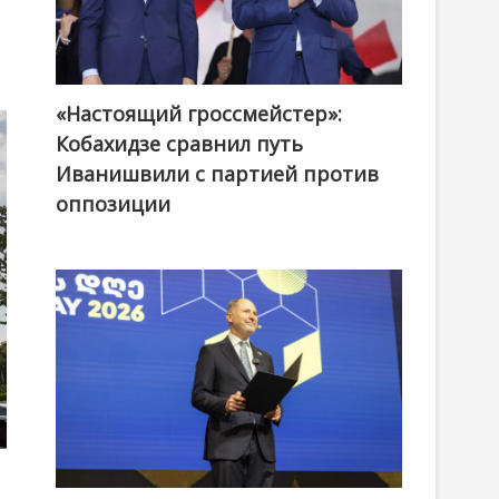
«Настоящий гроссмейстер»:
@ქართული ოცნება / Georgian Dream
Кобахидзе сравнил путь
Иванишвили с партией против
оппозиции