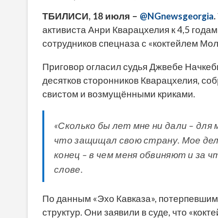
ТБИЛИСИ, 18 июля –
@NGnewsgeorgia
.
активиста Анри Кварацхелия к 4,5 года
сотрудников спецназа с «коктейлем Мол
Приговор огласил судья Джвебе Начкеб
десятков сторонников Кварацхелия, соб
свистом и возмущёнными криками.
«Сколько бы лет мне ни дали – для 
что защищал свою страну. Мое дело
конец – в чем меня обвиняют и за ч
слове.
По данным «Эхо Кавказа», потерпевшим
структур. Они заявили в суде, что «кокт