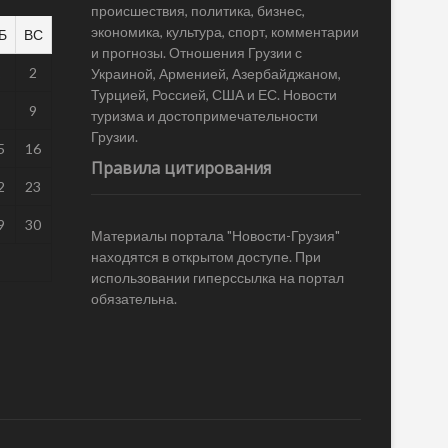
происшествия, политика, бизнес,
экономика, культура, спорт, комментарии
Б
ВС
и прогнозы. Отношения Грузии с
1
2
Украиной, Арменией, Азербайджаном,
Турцией, Россией, США и ЕС. Новости
8
9
туризма и достопримечательности
Грузии.
5
16
Правила цитирования
2
23
9
30
Материалы портала "Новости-Грузия"
находятся в открытом доступе. При
использовании гиперссылка на портал
обязательна.