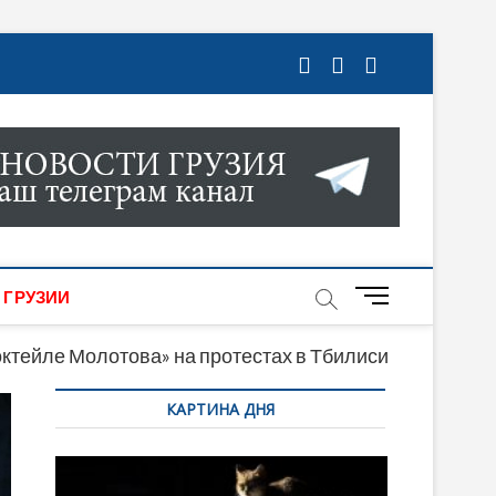
ГРУЗИИ. НОВОСТИ ГРУЗИИ ОНЛАЙН. НА
МИКИ, КУЛЬТУРЫ, СПОРТА И МНОГОЕ
M
 ГРУЗИИ
e
n
коктейле Молотова» на протестах в Тбилиси
u
КАРТИНА ДНЯ
B
u
t