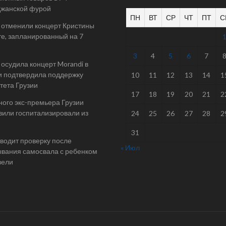
джанской фурой
ПН
ВТ
СР
ЧТ
ПТ
С
 отменили концерт Кристины
е, запланированный на 7
3
4
5
6
7
осудила концерт Morandi в
и подтвердила поддержку
10
11
12
13
14
1
тета Грузии
17
18
19
20
21
2
ого экс-премьера Грузии
или госпитализировали из
24
25
26
27
28
2
31
одит проверку после
« Июл
вания самосвала с ребенком
вели