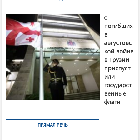
записям
В память
о
погибших
в
августовс
кой войне
в Грузии
приспуст
или
государст
венные
флаги
ПРЯМАЯ РЕЧЬ