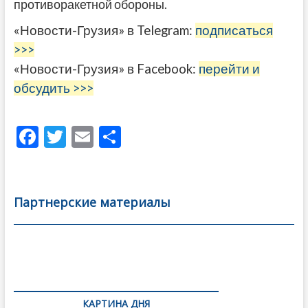
противоракетной обороны.
«Новости-Грузия» в Telegram:
подписаться
>>>
«Новости-Грузия» в Facebook:
перейти и
обсудить >>>
F
T
E
О
ac
w
m
тп
e
itt
ai
р
b
er
l
а
Партнерские материалы
o
в
o
и
k
ть
Навигация
по
КАРТИНА ДНЯ