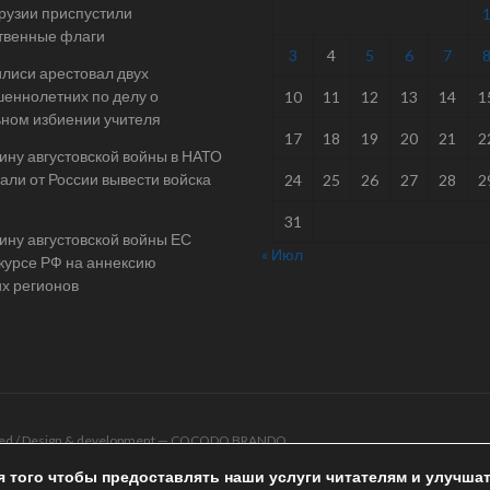
Грузии приспустили
твенные флаги
3
4
5
6
7
илиси арестовал двух
еннолетних по делу о
10
11
12
13
14
1
ном избиении учителя
17
18
19
20
21
2
ину августовской войны в НАТО
али от России вывести войска
24
25
26
27
28
2
31
ину августовской войны ЕС
« Июл
 курсе РФ на аннексию
их регионов
rved / Design & development —
COCODO BRANDO
я того чтобы предоставлять наши услуги читателям и улучша