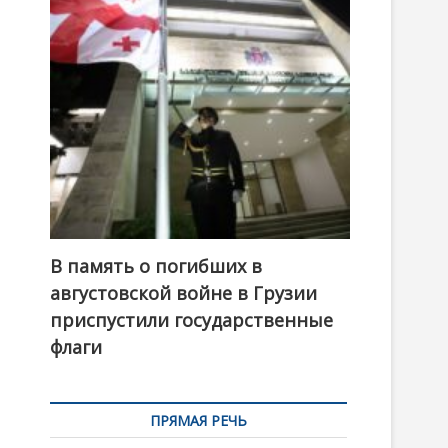
t
o
n
В память о погибших в
августовской войне в Грузии
приспустили государственные
флаги
ПРЯМАЯ РЕЧЬ