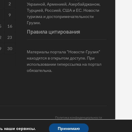
1
2
Украиной, Арменией, Азербайджаном,
Турцией, Россией, США и ЕС. Новости
8
9
туризма и достопримечательности
Грузии.
5
16
Правила цитирования
2
23
9
30
Материалы портала "Новости-Грузия"
находятся в открытом доступе. При
использовании гиперссылка на портал
обязательна.
Политика конфиденциальности
ть наши сервисы.
Принимаю