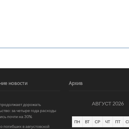
ние новости
Архив
АВГУСТ 2026
 продолжает дорожать
ьство: за четыре года расходы
ись почти на 30%
ПН
ВТ
СР
ЧТ
ПТ
С
 о погибших в августовской