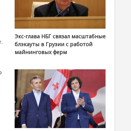
й
Экс-глава НБГ связал масштабные
.
блэкауты в Грузии с работой
майнинговых ферм
о