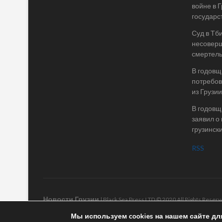
войне в 
государс
Суд в Тб
несоверш
смертель
В годовщ
потребов
из Грузии
В годовщ
заявил о
грузинск
RSS
Новости Грузии
| Black Sea Press LTD © 2020 All Rights Rese
Мы используем cookies на нашем сайте дл