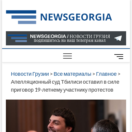
Skip
to
Нов
САМАЯ
content
АКТУАЛ
Гру
ИНФОР
О СОБ
В ГРУЗ
НОВОС
M
ГРУЗИИ
e
ОНЛАЙН
n
Новости Грузии
>
Все материалы
>
Главное
>
САЙТЕ 
u
Апелляционный суд Тбилиси оставил в силе
НАЙДЕ
B
приговор 19-летнему участнику протестов
НОВОС
u
ПОЛИТ
t
ЭКОНО
t
КУЛЬТУ
o
СПОРТА
n
МНОГО