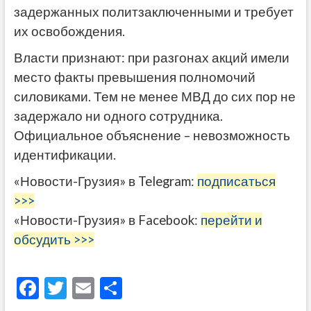
задержанных политзаключенными и требует
их освобождения.
Власти признают: при разгонах акций имели
место факты превышения полномочий
силовиками. Тем не менее МВД до сих пор не
задержало ни одного сотрудника.
Официальное объяснение – невозможность
идентификации.
«Новости-Грузия» в Telegram:
подписаться
>>>
«Новости-Грузия» в Facebook:
перейти и
обсудить >>>
F
T
E
О
ac
w
m
тп