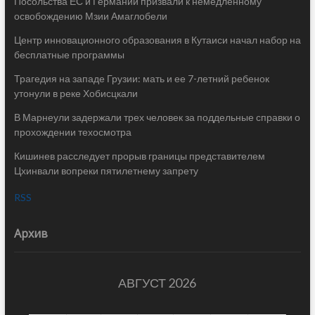
Посольства ЕС и Германии призвали к немедленному
освобождению Мзии Амаглобели
Центр инновационного образования в Кутаиси начал набор на
бесплатные программы
Трагедия на западе Грузии: мать и ее 7-летний ребенок
утонули в реке Хобисцкали
В Марнеули задержали трех человек за поддельные справки о
прохождении техосмотра
Кишинев расследует прорыв границы представителем
Цхинвали вопреки пятилетнему запрету
RSS
Архив
АВГУСТ 2026