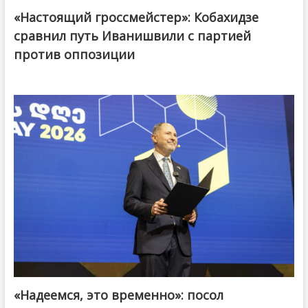
«Настоящий гроссмейстер»: Кобахидзе
@ქართული ოცნება / Georgian Dream
сравнил путь Иванишвили с партией
против оппозиции
«Надеемся, это временно»: посол