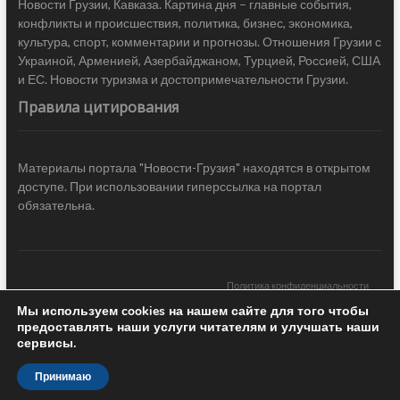
Новости Грузии, Кавказа. Картина дня – главные события,
конфликты и происшествия, политика, бизнес, экономика,
культура, спорт, комментарии и прогнозы. Отношения Грузии с
Украиной, Арменией, Азербайджаном, Турцией, Россией, США
и ЕС. Новости туризма и достопримечательности Грузии.
Правила цитирования
Материалы портала "Новости-Грузия" находятся в открытом
доступе. При использовании гиперссылка на портал
обязательна.
Политика конфиденциальности
Мы используем cookies на нашем сайте для того чтобы
Новости Грузии
| Black Sea Press LTD © 2020 All Rights Reserved /
предоставлять наши услуги читателям и улучшать наши
Design & development —
COCODO BRANDO
сервисы.
Принимаю