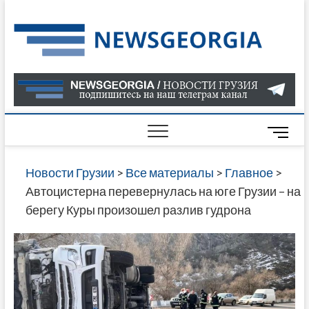
Skip
to
Нов
САМАЯ
content
АКТУАЛ
Гру
ИНФОР
О СОБ
В ГРУЗ
НОВОС
M
ГРУЗИИ
e
ОНЛАЙН
n
Новости Грузии
>
Все материалы
>
Главное
>
САЙТЕ 
u
Автоцистерна перевернулась на юге Грузии – на
НАЙДЕ
B
берегу Куры произошел разлив гудрона
НОВОС
u
ПОЛИТ
t
ЭКОНО
t
КУЛЬТУ
o
СПОРТА
n
МНОГО