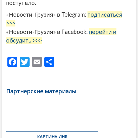
поступало.
«Новости-Грузия» в Telegram:
подписаться
>>>
«Новости-Грузия» в Facebook:
перейти и
обсудить >>>
F
T
E
О
ac
w
m
тп
e
itt
ai
р
b
er
l
а
Партнерские материалы
o
в
o
и
k
ть
Навигация
по
КАРТИНА ДНЯ