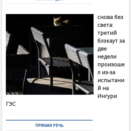
записям
Грузия
снова без
света:
третий
блэкаут за
две
недели
произоше
л из-за
испытани
й на
Ингури
ГЭС
ПРЯМАЯ РЕЧЬ