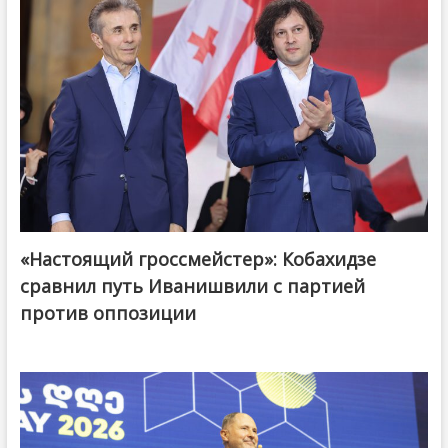
«Настоящий гроссмейстер»: Кобахидзе
@ქართული ოცნება / Georgian Dream
сравнил путь Иванишвили с партией
против оппозиции