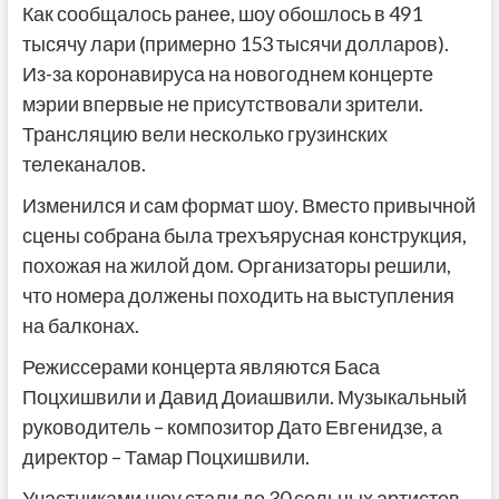
Как сообщалось ранее, шоу обошлось в 491
тысячу лари (примерно 153 тысячи долларов).
Из-за коронавируса на новогоднем концерте
мэрии впервые не присутствовали зрители.
Трансляцию вели несколько грузинских
телеканалов.
Изменился и сам формат шоу. Вместо привычной
сцены собрана была трехъярусная конструкция,
похожая на жилой дом. Организаторы решили,
что номера должены походить на выступления
на балконах.
Режиссерами концерта являются Баса
Поцхишвили и Давид Доиашвили. Музыкальный
руководитель – композитор Дато Евгенидзе, а
директор – Тамар Поцхишвили.
Участниками шоу стали до 30 сольных артистов,