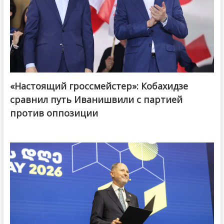
«Настоящий гроссмейстер»: Кобахидзе
@ქართული ოცნება / Georgian Dream
сравнил путь Иванишвили с партией
против оппозиции