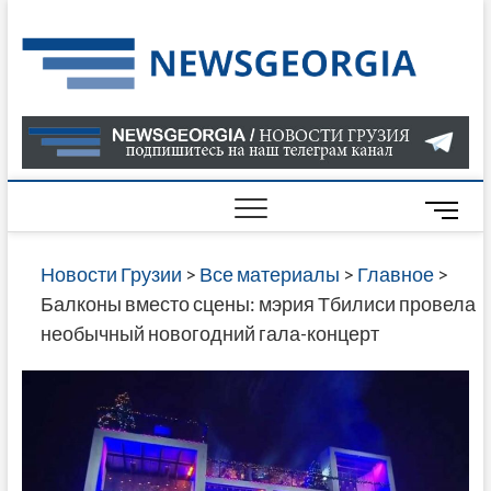
Skip
to
Нов
САМАЯ
content
АКТУАЛ
Гру
ИНФОР
О СОБ
В ГРУЗ
НОВОС
M
ГРУЗИИ
e
ОНЛАЙН
n
Новости Грузии
>
Все материалы
>
Главное
>
САЙТЕ 
u
Балконы вместо сцены: мэрия Тбилиси провела
НАЙДЕ
B
необычный новогодний гала-концерт
НОВОС
u
ПОЛИТ
t
ЭКОНО
t
КУЛЬТУ
o
СПОРТА
n
МНОГО