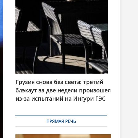
t
o
n
Грузия снова без света: третий
блэкаут за две недели произошел
из-за испытаний на Ингури ГЭС
ПРЯМАЯ РЕЧЬ