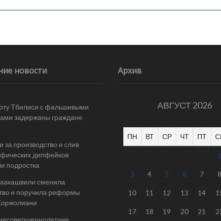
ние новости
Архив
АВГУСТ 2026
рту Тбилиси с фальшивыми
ами задержаны граждане
ПН
ВТ
СР
ЧТ
ПТ
С
и за производство и слив
афических дипфейков
и подростка
3
4
5
6
7
Саакашвили сменила
тво и поручила реформы
10
11
12
13
14
1
Жоржолиани
17
18
19
20
21
2
 несовершеннолетние