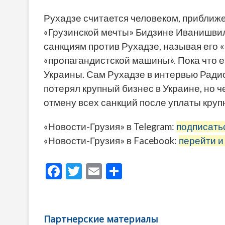
Рухадзе считается человеком, прибли
«Грузинской мечты» Бидзине Иванишвил
санкциям против Рухадзе, называя его
«пропагандистской машины». Пока что 
Украины. Сам Рухадзе в интервью Радио
потерял крупный бизнес в Украине, но 
отмену всех санкций после уплаты круп
«Новости-Грузия» в Telegram:
подписать
«Новости-Грузия» в Facebook:
перейти и
F
T
E
О
ac
w
m
тп
e
itt
ai
р
b
er
l
а
Партнерские материалы