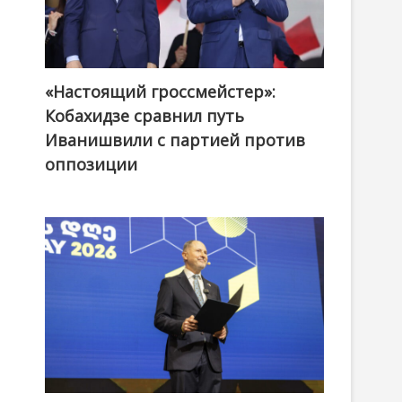
«Настоящий гроссмейстер»:
@ქართული ოცნება / Georgian Dream
Кобахидзе сравнил путь
Иванишвили с партией против
оппозиции