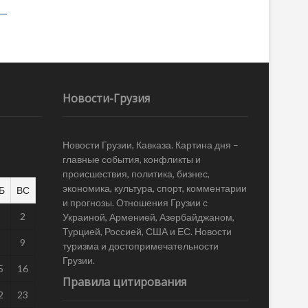
Новости-Грузия
Новости Грузии, Кавказа. Картина дня –
главные события, конфликты и
происшествия, политика, бизнес,
экономика, культура, спорт, комментарии
Б
ВС
и прогнозы. Отношения Грузии с
1
2
Украиной, Арменией, Азербайджаном,
Турцией, Россией, США и ЕС. Новости
8
9
туризма и достопримечательности
Грузии.
5
16
Правила цитирования
2
23