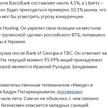
ля BasisBank составляет около 4,5%, а Liberty –
 них будет приходиться примерно 10,1% рынка, что
 мог бы усмотреть угрозу конкуренции.
 Hualing. Он укрепил свои позиции на местном
в грузинской «дочки» российского ВТБ, попавшего
ы в Украине.
Грузии после Bank of Georgia и TBC. Он отвечает за
 На текущий момент 95,99% акций принадлежат
торой являются Ираклий Рухадзе, Бенджамин
правительственным телеканалом «Имеди» и
на Бадри Патаркацишвили,
подтвердил
ачале лета. Сам он не объяснил, с чем связано
 бизнесмен опасается западных санкций.