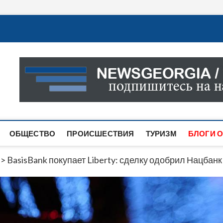
Новости Грузии
САМАЯ АКТУАЛЬНАЯ ИНФОРМАЦИЯ О СОБЫТИЯХ В 
САЙТЕ ВЫ НАЙДЕТЕ НОВОСТИ ПОЛИТИКИ, ЭКОНО
ДРУГОЕ.
ОБЩЕСТВО
ПРОИСШЕСТВИЯ
ТУРИЗМ
БЛОГИ О
>
BasisBank покупает Liberty: сделку одобрил Нацбанк