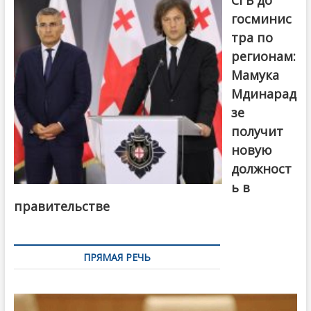
госминис
тра по
регионам:
Мамука
Мдинарад
зе
получит
новую
должност
ь в
правительстве
ПРЯМАЯ РЕЧЬ