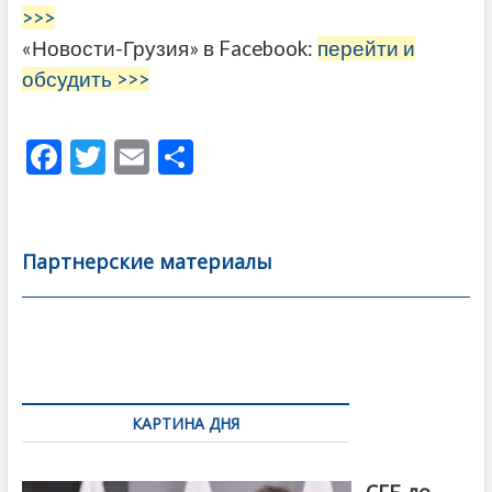
>>>
«Новости-Грузия» в Facebook:
перейти и
обсудить >>>
F
T
E
О
ac
w
m
тп
e
itt
ai
р
b
er
l
а
Партнерские материалы
o
в
o
и
k
ть
Навигация
по
КАРТИНА ДНЯ
записям
От главы
СГБ до