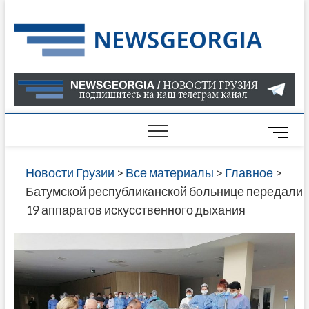
Skip
to
Нов
САМАЯ
content
АКТУАЛ
Гру
ИНФОР
О СОБ
В ГРУЗ
НОВОС
M
ГРУЗИИ
e
ОНЛАЙН
n
Новости Грузии
>
Все материалы
>
Главное
>
САЙТЕ 
u
Батумской республиканской больнице передали
НАЙДЕ
B
19 аппаратов искусственного дыхания
НОВОС
u
ПОЛИТ
t
ЭКОНО
t
КУЛЬТУ
o
СПОРТА
n
МНОГО