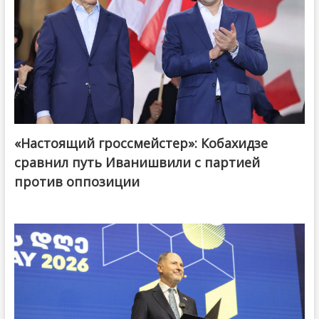
«Настоящий гроссмейстер»: Кобахидзе
@ქართული ოცნება / Georgian Dream
сравнил путь Иванишвили с партией
против оппозиции