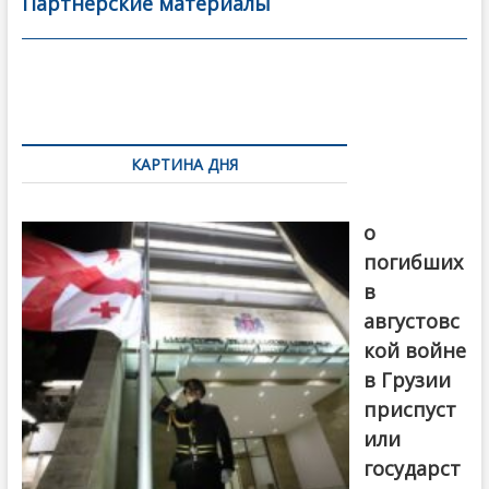
b
er
l
а
Партнерские материалы
o
в
o
и
k
ть
Навигация
по
КАРТИНА ДНЯ
записям
В память
о
погибших
в
августовс
кой войне
в Грузии
приспуст
или
государст