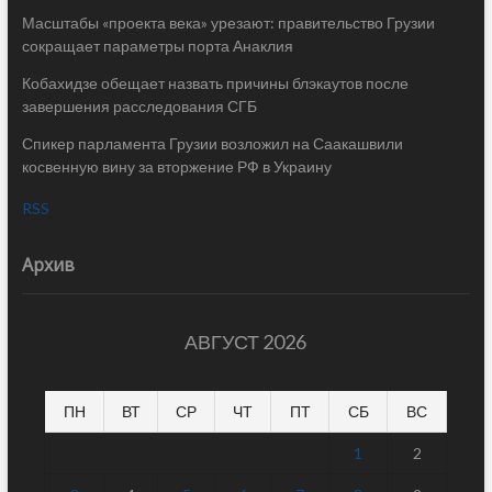
Масштабы «проекта века» урезают: правительство Грузии
сокращает параметры порта Анаклия
Кобахидзе обещает назвать причины блэкаутов после
завершения расследования СГБ
Спикер парламента Грузии возложил на Саакашвили
косвенную вину за вторжение РФ в Украину
RSS
Архив
АВГУСТ 2026
ПН
ВТ
СР
ЧТ
ПТ
СБ
ВС
1
2