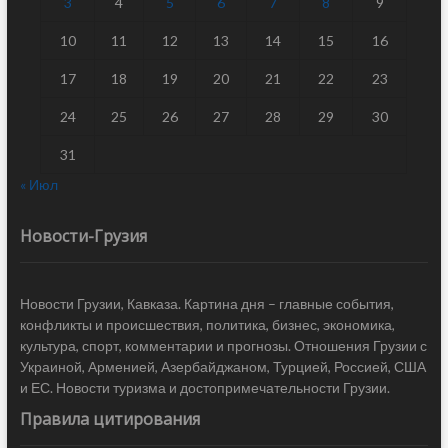
3
4
5
6
7
8
9
10
11
12
13
14
15
16
17
18
19
20
21
22
23
24
25
26
27
28
29
30
31
« Июл
Новости-Грузия
Новости Грузии, Кавказа. Картина дня – главные события,
конфликты и происшествия, политика, бизнес, экономика,
культура, спорт, комментарии и прогнозы. Отношения Грузии с
Украиной, Арменией, Азербайджаном, Турцией, Россией, США
и ЕС. Новости туризма и достопримечательности Грузии.
Правила цитирования