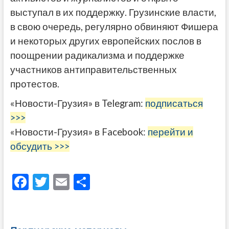
выступал в их поддержку. Грузинские власти,
в свою очередь, регулярно обвиняют Фишера
и некоторых других европейских послов в
поощрении радикализма и поддержке
участников антиправительственных
протестов.
«Новости-Грузия» в Telegram:
подписаться
>>>
«Новости-Грузия» в Facebook:
перейти и
обсудить >>>
F
T
E
О
ac
w
m
тп
e
itt
ai
р