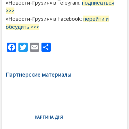
«Новости-Грузия» в Telegram:
подписаться
>>>
«Новости-Грузия» в Facebook:
перейти и
обсудить >>>
F
T
E
О
ac
w
m
тп
e
itt
ai
р
b
er
l
а
Партнерские материалы
o
в
o
и
k
ть
Навигация
по
КАРТИНА ДНЯ
записям
Фотовыставка