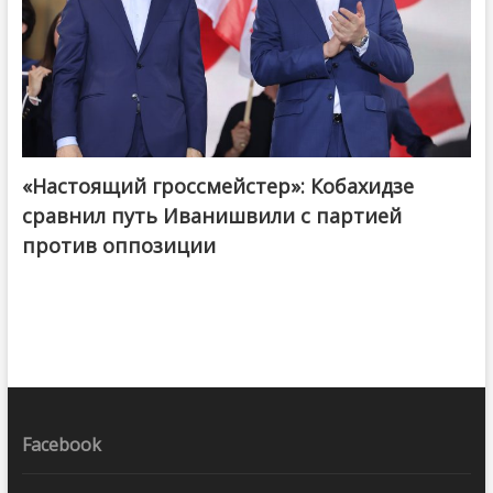
«Настоящий гроссмейстер»: Кобахидзе
@ქართული ოცნება / Georgian Dream
сравнил путь Иванишвили с партией
против оппозиции
Facebook