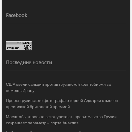
Facebook
Последние новости
США ввели санкции против грузинской криптобиржи за
помощь Ирану
Проект грузинского фотографа о горной Аджарии отмечен
престижной британской премией
Масштабы «проекта века» урезают: правительство Грузии
сокращает параметры порта Анаклия