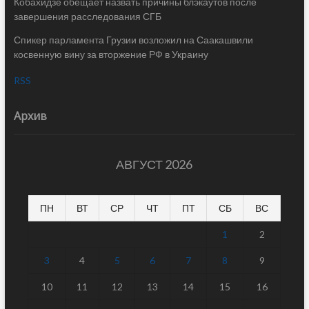
Кобахидзе обещает назвать причины блэкаутов после
завершения расследования СГБ
Спикер парламента Грузии возложил на Саакашвили
косвенную вину за вторжение РФ в Украину
RSS
Архив
АВГУСТ 2026
ПН
ВТ
СР
ЧТ
ПТ
СБ
ВС
1
2
3
4
5
6
7
8
9
10
11
12
13
14
15
16