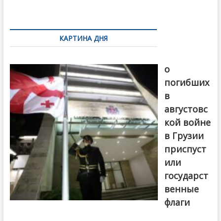
k
ть
Навигация
по
КАРТИНА ДНЯ
записям
В память
о
погибших
в
августовс
кой войне
в Грузии
приспуст
или
государст
венные
флаги