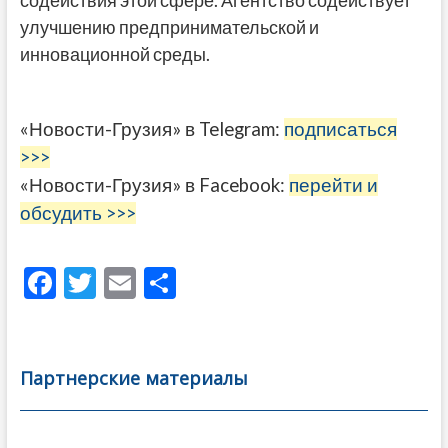
улучшению предпринимательской и
инновационной среды.
«Новости-Грузия» в Telegram:
подписаться
>>>
«Новости-Грузия» в Facebook:
перейти и
обсудить >>>
F
T
E
О
ac
w
m
тп
e
itt
ai
р
b
er
l
а
Партнерские материалы
o
в
o
и