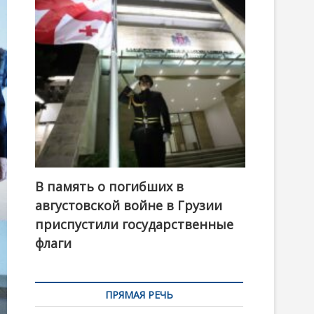
t
o
n
В память о погибших в
августовской войне в Грузии
приспустили государственные
флаги
ПРЯМАЯ РЕЧЬ