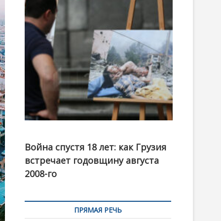
t
o
n
Фотовыставка на тему августовской войны 2008
года в Тбилиси, август 2018 года. Фото: Первый
Война спустя 18 лет: как Грузия
канал
встречает годовщину августа
2008-го
ПРЯМАЯ РЕЧЬ