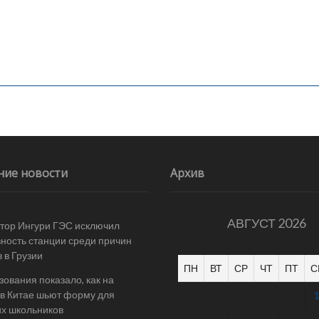
ние новости
Архив
АВГУСТ 2026
тор Ингури ГЭС исключил
ность станции среди причин
 в Грузии
ПН
ВТ
СР
ЧТ
ПТ
С
ования показало, как на
в Китае шьют форму для
их школьников