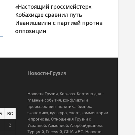
«Настоящий гроссмейстер»:
@ქართული ოცნება / Georgian Dream
Кобахидзе сравнил путь
Иванишвили с партией против
оппозиции
Новости-Грузия
Новости Грузии, Кавказа. Картина дня –
главные события, конфликты и
происшествия, политика, бизнес,
экономика, культура, спорт, комментарии
Б
ВС
и прогнозы. Отношения Грузии с
1
2
Украиной, Арменией, Азербайджаном,
Турцией, Россией, США и ЕС. Новости