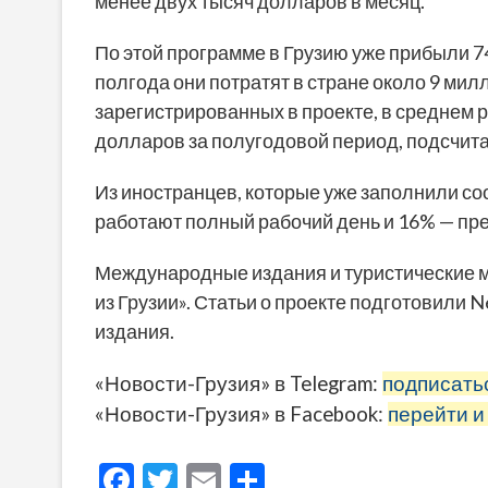
менее двух тысяч долларов в месяц.
По этой программе в Грузию уже прибыли 7
полгода они потратят в стране около 9 ми
зарегистрированных в проекте, в среднем 
долларов за полугодовой период, подсчита
Из иностранцев, которые уже заполнили с
работают полный рабочий день и 16% — пр
Международные издания и туристические м
из Грузии». Статьи о проекте подготовили New
издания.
«Новости-Грузия» в Telegram:
подписать
«Новости-Грузия» в Facebook:
перейти и
F
T
E
О