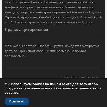
Новости Грузии, Кавказа. Картина дня – главные события,
конфликты и происшествия, политика, бизнес, экономика,
культура, спорт, комментарии и прогнозы. Отношения Грузии с
Украиной, Арменией, Азербайджаном, Турцией, Россией, США
и ЕС. Новости туризма и достопримечательности Грузии.
Правила цитирования
Материалы портала "Новости-Грузия" находятся в открытом
доступе. При использовании гиперссылка на портал
обязательна.
Политика конфиденциальности
Мы используем cookies на нашем сайте для того чтобы
Новости Грузии
| Black Sea Press LTD © 2020 All Rights Reserved /
предоставлять наши услуги читателям и улучшать наши
Design & development —
COCODO BRANDO
сервисы.
Принимаю