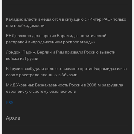
Каладзе: власти вмешаются в ситуацию с «Интер РАО» только
при необходимости
ЕНД назвало дело против Барамидзе политической
расправой и «продвижением роспропаганды»
Лондон, Париж, Берлин и Рим призвали Россию вывести
войска из Грузии
В Грузии возбудили дело о госизмене против Барамидзе из-за
слов о расстреле пленных в Абхазии
МИД Украины: Безнаказанность России в 2008-м разрушила
европейскую систему безопасности
RSS
Архив