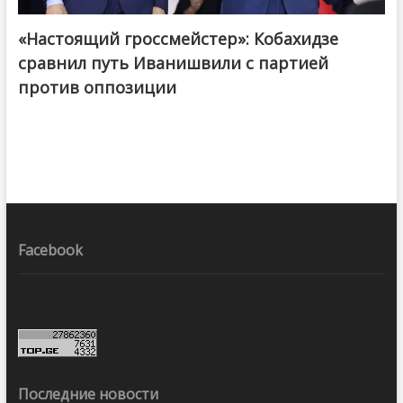
«Настоящий гроссмейстер»: Кобахидзе
@ქართული ოცნება / Georgian Dream
сравнил путь Иванишвили с партией
против оппозиции
Facebook
Последние новости