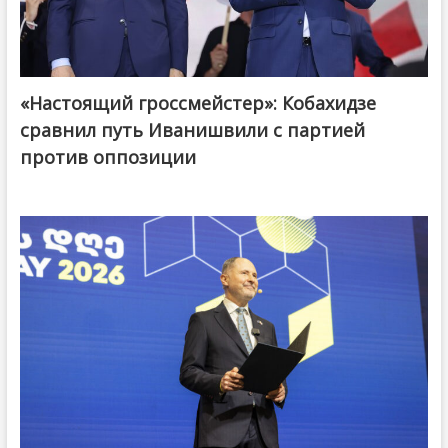
«Настоящий гроссмейстер»: Кобахидзе
@ქართული ოცნება / Georgian Dream
сравнил путь Иванишвили с партией
против оппозиции