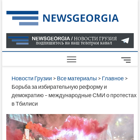
Skip
to
Нов
САМАЯ
content
АКТУАЛ
Гру
ИНФОР
О СОБ
В ГРУЗ
НОВОС
M
ГРУЗИИ
e
ОНЛАЙН
n
Новости Грузии
>
Все материалы
>
Главное
>
САЙТЕ 
u
Борьба за избирательную реформу и
НАЙДЕ
B
демократию – международные СМИ о протестах
НОВОС
u
в Тбилиси
ПОЛИТ
t
ЭКОНО
t
КУЛЬТУ
o
СПОРТА
n
МНОГО