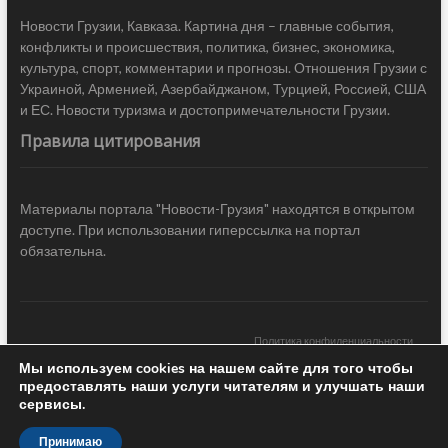
Новости Грузии, Кавказа. Картина дня – главные события,
конфликты и происшествия, политика, бизнес, экономика,
культура, спорт, комментарии и прогнозы. Отношения Грузии с
Украиной, Арменией, Азербайджаном, Турцией, Россией, США
и ЕС. Новости туризма и достопримечательности Грузии.
Правила цитирования
Материалы портала "Новости-Грузия" находятся в открытом
доступе. При использовании гиперссылка на портал
обязательна.
Политика конфиденциальности
Мы используем cookies на нашем сайте для того чтобы
Новости Грузии
| Black Sea Press LTD © 2020 All Rights Reserved /
предоставлять наши услуги читателям и улучшать наши
Design & development —
COCODO BRANDO
сервисы.
Принимаю