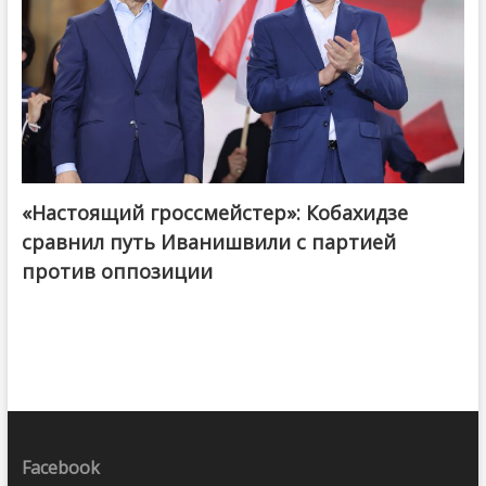
«Настоящий гроссмейстер»: Кобахидзе
@ქართული ოცნება / Georgian Dream
сравнил путь Иванишвили с партией
против оппозиции
Facebook