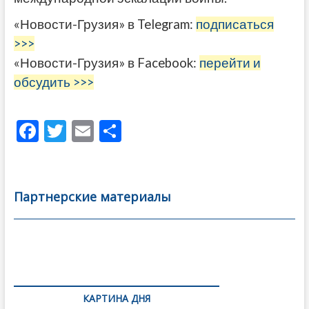
«Новости-Грузия» в Telegram:
подписаться
>>>
«Новости-Грузия» в Facebook:
перейти и
обсудить >>>
F
T
E
О
ac
w
m
тп
e
itt
ai
р
b
er
l
а
Партнерские материалы
o
в
o
и
k
ть
Навигация
по
КАРТИНА ДНЯ
записям