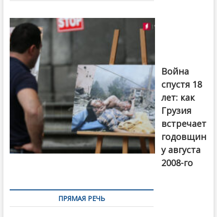
Фотовыставка
на тему
августовской
войны 2008
года в Тбилиси,
август 2018
года. Фото:
Война
Первый канал
спустя 18
лет: как
Грузия
встречает
годовщин
у августа
2008-го
ПРЯМАЯ РЕЧЬ