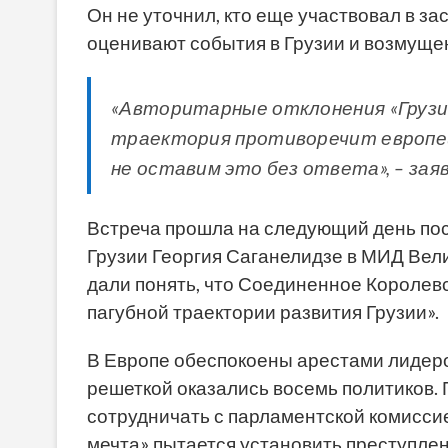
Он не уточнил, кто еще участвовал в за
оценивают события в Грузии и возмуще
«Авторитарные отклонения «Грузи
траектория противоречит европей
не оставим это без ответа», – зая
Встреча прошла на следующий день пос
Грузии Георгия Саганелидзе в МИД Вел
дали понять, что Соединенное Королев
пагубной траектории развития Грузии».
В Европе обеспокоены арестами лидеро
решеткой оказались восемь политиков. 
сотрудничать с парламентской комисси
мечта» пытается установить преступле