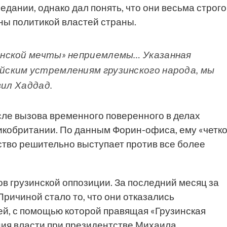
седании, однако дал понять, что они весьма строго
ны политикой властей страны.
нской мечты» неприемлемы… Указанная
ским устремлениям грузинского народа, мы
вил Хаддад.
ле вызова временного поверенного в делах
икобритании. По данным Форин-офиса, ему «четк
ство решительно выступает против все более
в грузинской оппозиции. За последний месяц за
Причиной стало то, что они отказались
ей, с помощью которой правящая «Грузинская
ния власти при президентстве Михаила