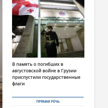
t
o
n
В память о погибших в
августовской войне в Грузии
приспустили государственные
флаги
ПРЯМАЯ РЕЧЬ