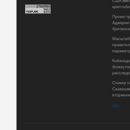
США ввел
криптоби
Проект г
Аджарии 
британск
Масштабы
правител
параметр
Кобахидз
блэкауто
расслед
Спикер п
Саакашви
вторжени
RSS