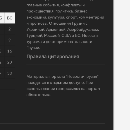
главные события, конфликты и
происшествия, политика, бизнес,
экономика, культура, спорт, комментарии
Б
ВС
и прогнозы. Отношения Грузии с
1
2
Украиной, Арменией, Азербайджаном,
Турцией, Россией, США и ЕС. Новости
8
9
туризма и достопримечательности
Грузии.
5
16
Правила цитирования
2
23
9
30
Материалы портала "Новости-Грузия"
находятся в открытом доступе. При
использовании гиперссылка на портал
обязательна.