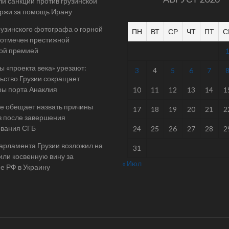
и санкции против грузинской
ржи за помощь Ирану
рузинского фотографа о горной
ПН
ВТ
СР
ЧТ
ПТ
С
отмечен престижной
ой премией
 «проекта века» урезают:
3
4
5
6
7
ьство Грузии сокращает
ы порта Анаклия
10
11
12
13
14
1
е обещает назвать причины
17
18
19
20
21
2
в после завершения
ования СГБ
24
25
26
27
28
2
арламента Грузии возложил на
31
ли косвенную вину за
« Июл
е РФ в Украину