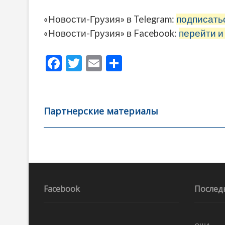
«Новости-Грузия» в Telegram:
подписать
«Новости-Грузия» в Facebook:
перейти и
F
T
E
О
ac
w
m
тп
e
itt
ai
р
b
er
l
а
Партнерские материалы
o
в
o
и
k
ть
Навигация
по
записям
Facebook
Послед