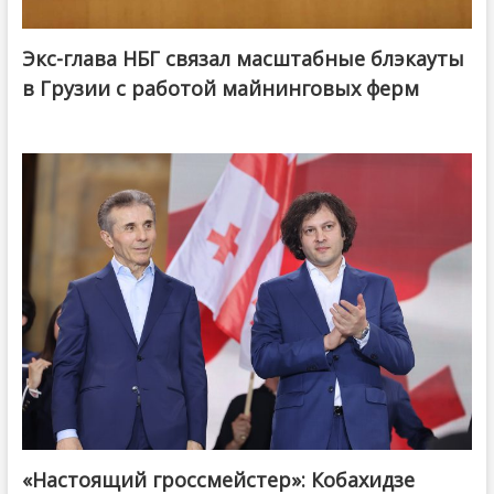
Экс-глава НБГ связал масштабные блэкауты
в Грузии с работой майнинговых ферм
«Настоящий гроссмейстер»: Кобахидзе
@ქართული ოცნება / Georgian Dream