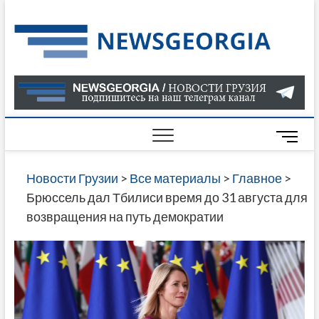
Skip
to
Нов
САМАЯ
content
АКТУАЛ
Гру
ИНФОР
О СОБ
В ГРУЗ
НОВОС
M
ГРУЗИИ
e
ОНЛАЙН
n
Новости Грузии
>
Все материалы
>
Главное
>
САЙТЕ 
u
Брюссель дал Тбилиси время до 31 августа для
НАЙДЕ
B
возвращения на путь демократии
НОВОС
u
ПОЛИТ
t
ЭКОНО
t
КУЛЬТУ
o
СПОРТА
n
МНОГО