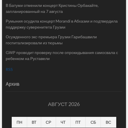
В Батуми отменили концерт Кристины Орбакайте,
запланированный на 7 августа
Румыния осудила концерт Morandi в Абхазии и подтвердила
поддержку суверенитета Грузии
Осужденного экс-премьера Грузии Гарибашвили
госпитализировали из тюрьмы
GWP проводит проверку после опрокидывания самосвала с
ребенком на Руставели
RSS
Архив
АВГУСТ 2026
ПН
ВТ
СР
ЧТ
ПТ
СБ
ВС