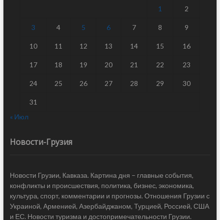
1
2
3
4
5
6
7
8
9
10
11
12
13
14
15
16
17
18
19
20
21
22
23
24
25
26
27
28
29
30
31
« Июл
Новости-Грузия
Новости Грузии, Кавказа. Картина дня – главные события,
конфликты и происшествия, политика, бизнес, экономика,
культура, спорт, комментарии и прогнозы. Отношения Грузии с
Украиной, Арменией, Азербайджаном, Турцией, Россией, США
и ЕС. Новости туризма и достопримечательности Грузии.