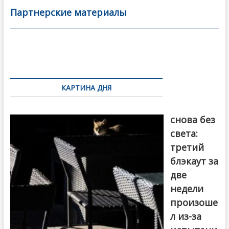
b
er
l
а
Партнерские материалы
o
в
o
и
k
ть
Навигация
по
КАРТИНА ДНЯ
записям
Грузия
снова без
света:
третий
блэкаут за
две
недели
произоше
л из-за