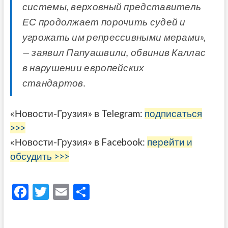
системы, верховный представитель
ЕС продолжает порочить судей и
угрожать им репрессивными мерами»,
— заявил Папуашвили, обвинив Каллас
в нарушении европейских
стандартов.
«Новости-Грузия» в Telegram:
подписаться
>>>
«Новости-Грузия» в Facebook:
перейти и
обсудить >>>
F
T
E
О
ac
w
m
тп
e
itt
ai
р