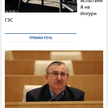
испытани
й на
Ингури
ГЭС
ПРЯМАЯ РЕЧЬ