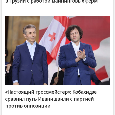
в Грузии с работой майнинговых ферм
«Настоящий гроссмейстер»: Кобахидзе
@ქართული ოცნება / Georgian Dream
сравнил путь Иванишвили с партией
против оппозиции