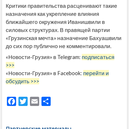
Критики правительства расценивают такие
назначения как укрепление влияния
ближайшего окружения Иванишвили в
силовых структурах. В правящей партии
«Грузинская мечта» назначение Бахуашвили
до сих пор публично не комментировали.
«Новости-Грузия» в Telegram:
подписаться
>>>
«Новости-Грузия» в Facebook:
перейти и
обсудить >>>
F
T
E
О
ac
w
m
тп
e
itt
ai
р
b
er
l
а
Партнерские материалы