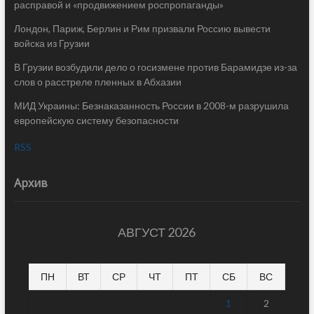
расправой и «продвижением роспропаганды»
Лондон, Париж, Берлин и Рим призвали Россию вывести
войска из Грузии
В Грузии возбудили дело о госизмене против Барамидзе из-за
слов о расстреле пленных в Абхазии
МИД Украины: Безнаказанность России в 2008-м разрушила
европейскую систему безопасности
RSS
Архив
АВГУСТ 2026
ПН
ВТ
СР
ЧТ
ПТ
СБ
ВС
1
2