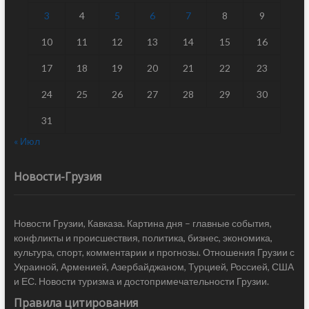
3
4
5
6
7
8
9
10
11
12
13
14
15
16
17
18
19
20
21
22
23
24
25
26
27
28
29
30
31
« Июл
Новости-Грузия
Новости Грузии, Кавказа. Картина дня – главные события,
конфликты и происшествия, политика, бизнес, экономика,
культура, спорт, комментарии и прогнозы. Отношения Грузии с
Украиной, Арменией, Азербайджаном, Турцией, Россией, США
и ЕС. Новости туризма и достопримечательности Грузии.
Правила цитирования