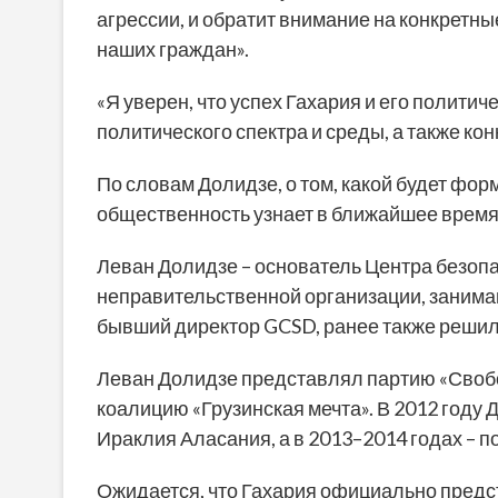
агрессии, и обратит внимание на конкретн
наших граждан».
«Я уверен, что успех Гахария и его полити
политического спектра и среды, а также кон
По словам Долидзе, о том, какой будет форм
общественность узнает в ближайшее время
Леван Долидзе – основатель Центра безопас
неправительственной организации, занима
бывший директор GCSD, ранее также решил 
Леван Долидзе представлял партию «Свобо
коалицию «Грузинская мечта». В 2012 году
Ираклия Аласания, а в 2013–2014 годах – п
Ожидается, что Гахария официально предст