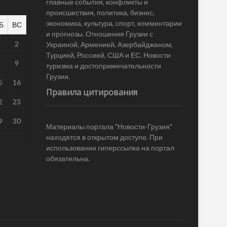
главные события, конфликты и
происшествия, политика, бизнес,
экономика, культура, спорт, комментарии
Б
ВС
и прогнозы. Отношения Грузии с
1
2
Украиной, Арменией, Азербайджаном,
Турцией, Россией, США и ЕС. Новости
8
9
туризма и достопримечательности
Грузии.
5
16
Правила цитирования
2
23
9
30
Материалы портала "Новости-Грузия"
находятся в открытом доступе. При
использовании гиперссылка на портал
обязательна.