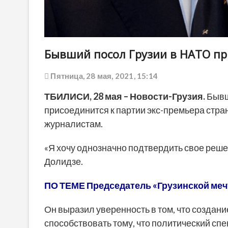
Бывший посол Грузии в НАТО пр
Пятница, 28 мая, 2021, 15:14
ТБИЛИСИ, 28 мая – Новости-Грузия.
Бывш
присоединится к партии экс-премьера стра
журналистам.
«Я хочу однозначно подтвердить свое решен
Долидзе.
ПО ТЕМЕ Председатель «Грузинской меч
Он выразил уверенность в том, что создан
способствовать тому, что политический сп