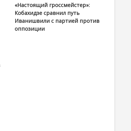
«Настоящий гроссмейстер»:
@ქართული ოცნება / Georgian Dream
Кобахидзе сравнил путь
Иванишвили с партией против
оппозиции
в