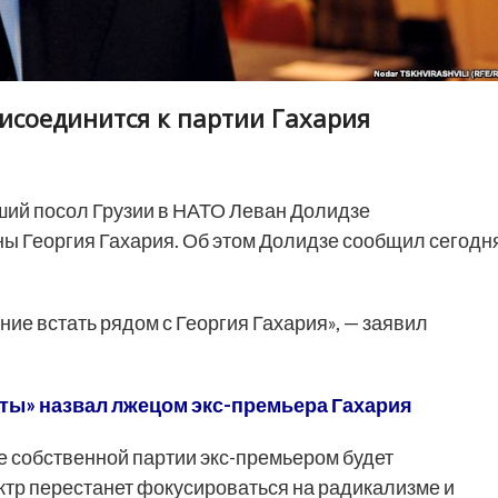
исоединится к партии Гахария
ий посол Грузии в НАТО Леван Долидзе
ны Георгия Гахария. Об этом Долидзе сообщил сегодн
ие встать рядом с Георгия Гахария», — заявил
ты» назвал лжецом экс-премьера Гахария
ие собственной партии экс-премьером будет
ектр перестанет фокусироваться на радикализме и