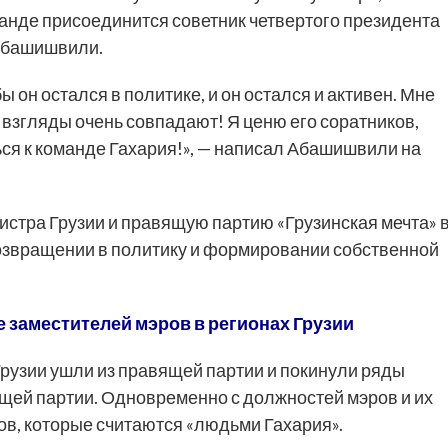
оманде присоединится советник четвертого президента
 Абашишвили.
 он остался в политике, и он остался и активен. Мне
 взгляды очень совпадают! Я ценю его соратников,
ся к команде Гахария!», — написал Абашишвили на
истра Грузии и правящую партию «Грузинская мечта» 
возвращении в политику и формировании собственной
 заместителей мэров в регионах Грузии
рузии ушли из правящей партии и покинули ряды
щей партии. Одновременно с должностей мэров и их
ов, которые считаются «людьми Гахария».