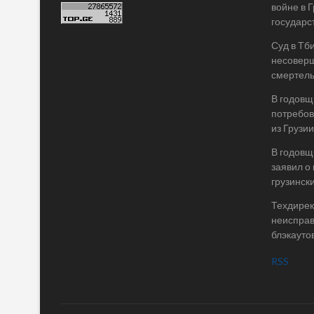
войне в 
государс
Суд в Тб
несоверш
смертель
В годовщ
потребов
из Грузии
В годовщ
заявил о
грузинск
Техдирек
неисправ
блэкаутов
RSS