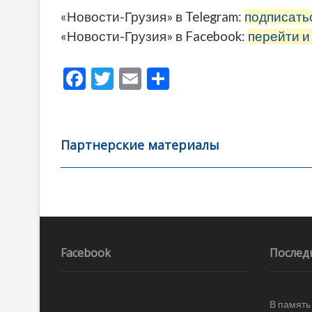
«Новости-Грузия» в Telegram:
подписать
«Новости-Грузия» в Facebook:
перейти и
F
T
E
О
ac
w
m
тп
e
itt
ai
р
b
er
l
а
Партнерские материалы
o
в
o
и
k
ть
Навигация
по
записям
Facebook
Послед
В память