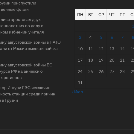
Грузии приспустили
твенные флаги
ПН
ВТ
СР
ЧТ
ПТ
С
илиси арестовал двух
еннолетних по делу о
ном избиении учителя
3
4
5
6
7
ину августовской войны в НАТО
али от России вывести войска
10
11
12
13
14
1
17
18
19
20
21
2
ину августовской войны ЕС
 курсе РФ на аннексию
24
25
26
27
28
2
их регионов
31
тор Ингури ГЭС исключил
« Июл
ность станции среди причин
 в Грузии