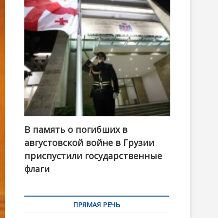
t
o
n
В память о погибших в
августовской войне в Грузии
приспустили государственные
флаги
ПРЯМАЯ РЕЧЬ