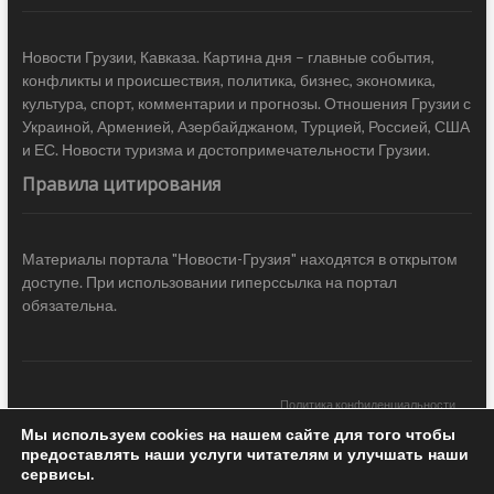
Новости Грузии, Кавказа. Картина дня – главные события,
конфликты и происшествия, политика, бизнес, экономика,
культура, спорт, комментарии и прогнозы. Отношения Грузии с
Украиной, Арменией, Азербайджаном, Турцией, Россией, США
и ЕС. Новости туризма и достопримечательности Грузии.
Правила цитирования
Материалы портала "Новости-Грузия" находятся в открытом
доступе. При использовании гиперссылка на портал
обязательна.
Политика конфиденциальности
Мы используем cookies на нашем сайте для того чтобы
Новости Грузии
| Black Sea Press LTD © 2020 All Rights Reserved /
предоставлять наши услуги читателям и улучшать наши
Design & development —
COCODO BRANDO
сервисы.