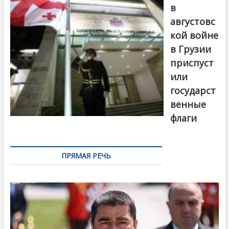
в
августовс
кой войне
в Грузии
приспуст
или
государст
венные
флаги
ПРЯМАЯ РЕЧЬ