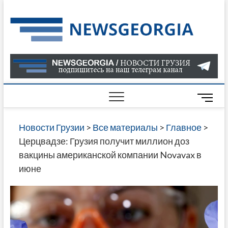
Skip
to
Нов
САМАЯ
content
АКТУАЛ
Гру
ИНФОР
О СОБ
В ГРУЗ
НОВОС
M
ГРУЗИИ
e
ОНЛАЙН
n
Новости Грузии
>
Все материалы
>
Главное
>
САЙТЕ 
u
Церцвадзе: Грузия получит миллион доз
НАЙДЕ
B
вакцины американской компании Novavax в
НОВОС
u
июне
ПОЛИТ
t
ЭКОНО
t
КУЛЬТУ
o
СПОРТА
n
МНОГО