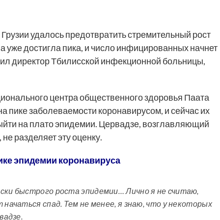
В Грузии удалось предотвратить стремительный рост
ана уже достигла пика, и число инфицированных начнет
вил директор Тбилисской инфекционной больницы,
ционального центра общественного здоровья Паата
на пике заболеваемости коронавирусом, и сейчас их
выйти на плато эпидемии. Цервадзе, возглавляющий
 не разделяет эту оценку.
пике эпидемии коронавируса
ски быстрого роста эпидемии… Лично я не считаю,
 начаться спад. Тем не менее, я знаю, что у некоторых
вадзе.