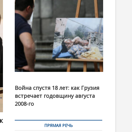
t
o
n
Фотовыставка на тему августовской войны 2008
года в Тбилиси, август 2018 года. Фото: Первый
Война спустя 18 лет: как Грузия
канал
встречает годовщину августа
2008-го
к
ПРЯМАЯ РЕЧЬ