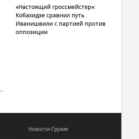
«Настоящий гроссмейстер»:
@ქართული ოცნება / Georgian Dream
Кобахидзе сравнил путь
Иванишвили с партией против
оппозиции
Новости-Грузия