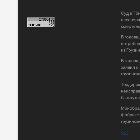
Суд в Тб
несоверш
смертель
В годовщ
потребов
из Грузии
В годовщ
заявил о
грузинск
Техдирек
неисправ
блэкаутов
Минобраз
фабрике 
грузинск
RSS