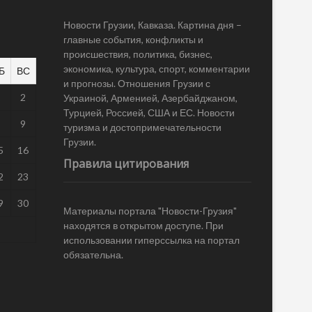
Новости Грузии, Кавказа. Картина дня –
главные события, конфликты и
происшествия, политика, бизнес,
экономика, культура, спорт, комментарии
Б
ВС
и прогнозы. Отношения Грузии с
1
2
Украиной, Арменией, Азербайджаном,
Турцией, Россией, США и ЕС. Новости
8
9
туризма и достопримечательности
Грузии.
5
16
Правила цитирования
2
23
9
30
Материалы портала "Новости-Грузия"
находятся в открытом доступе. При
использовании гиперссылка на портал
обязательна.