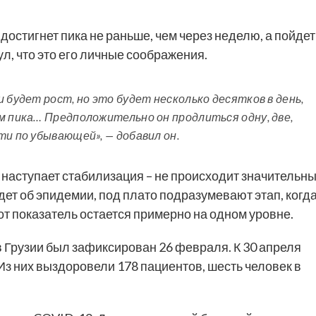
остигнет пика не раньше, чем через неделю, а пойдет
нул, что это его личные соображения.
 будет рост, но это будет несколько десятков в день,
м пика… Предположительно он продлиться одну, две,
ти по убывающей», — добавил он.
 наступает стабилизация – не происходит значительн
дет об эпидемии, под плато подразумевают этап, когд
от показатель остается примерно на одном уровне.
 Грузии был зафиксирован 26 февраля. К 30 апреля
Из них выздоровели 178 пациентов, шесть человек в