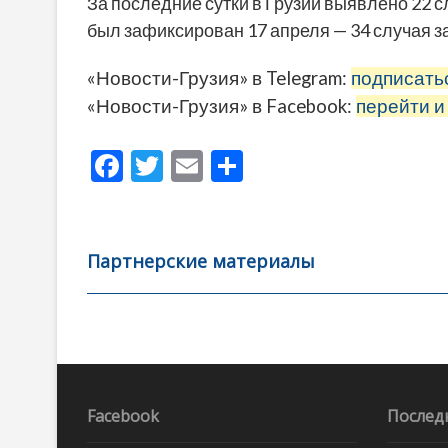
За последние сутки в Грузии выявлено 22 
был зафиксирован 17 апреля — 34 случая за
«Новости-Грузия» в Telegram:
подписать
«Новости-Грузия» в Facebook:
перейти и
F
T
E
О
ac
w
m
тп
e
itt
ai
р
b
er
l
а
Партнерские материалы
o
в
o
и
k
ть
Навигация
по
записям
Facebook
Послед