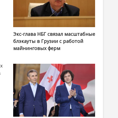
Экс-глава НБГ связал масштабные
блэкауты в Грузии с работой
майнинговых ферм
ых
а