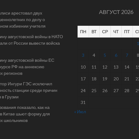
АВГУСТ 2026
илиси арестовал двух
еннолетних по делу о
ном избиении учителя
ПН
ВТ
СР
ЧТ
ПТ
С
ину августовской войны в НАТО
али от России вывести войска
3
4
5
6
7
ину августовской войны ЕС
 курсе РФ на аннексию
10
11
12
13
14
1
их регионов
17
18
19
20
21
2
тор Ингури ГЭС исключил
ность станции среди причин
24
25
26
27
28
2
 в Грузии
31
ования показало, как на
« Июл
в Китае шьют форму для
их школьников