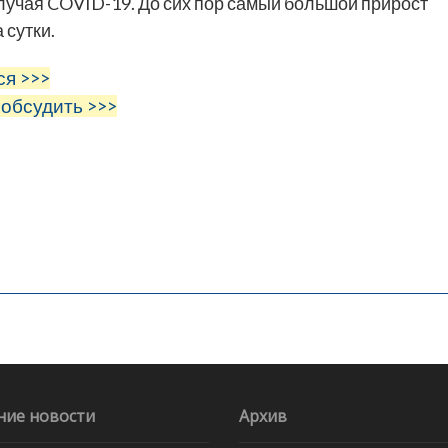
случая COVID-19. До сих пор самый большой прирост
 сутки.
ся >>>
 обсудить >>>
ние новости
Архив