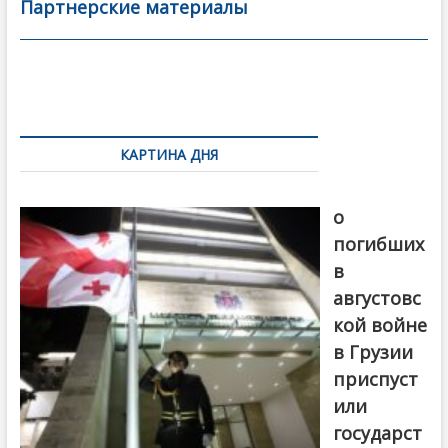
b
er
l
а
Партнерские материалы
o
в
o
и
k
ть
Навигация
по
КАРТИНА ДНЯ
записям
В память
о
погибших
в
августовс
кой войне
в Грузии
приспуст
или
государст