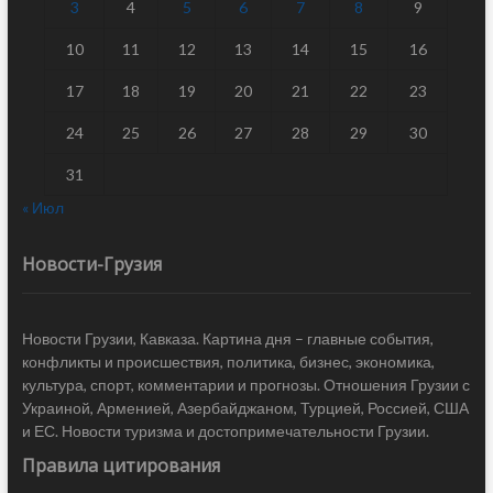
3
4
5
6
7
8
9
10
11
12
13
14
15
16
17
18
19
20
21
22
23
24
25
26
27
28
29
30
31
« Июл
Новости-Грузия
Новости Грузии, Кавказа. Картина дня – главные события,
конфликты и происшествия, политика, бизнес, экономика,
культура, спорт, комментарии и прогнозы. Отношения Грузии с
Украиной, Арменией, Азербайджаном, Турцией, Россией, США
и ЕС. Новости туризма и достопримечательности Грузии.
Правила цитирования