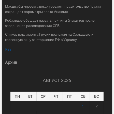
Масштабы «проекта века» урезают: правительство Грузии
сокращает параметры порта Анаклия
Кобахидзе обещает назвать причины блэкаутов после
завершения расследования СГБ
Спикер парламента Грузии возложил на Саакашвили
косвенную вину за вторжение РФ в Украину
RSS
Архив
АВГУСТ 2026
ПН
ВТ
СР
ЧТ
ПТ
СБ
ВС
1
2