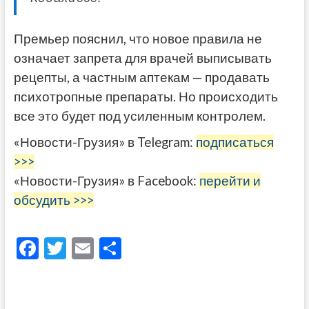
Премьер пояснил, что новое правила не
означает запрета для врачей выписывать
рецепты, а частным аптекам — продавать
психотропные препараты. Но происходить
все это будет под усиленным контролем.
«Новости-Грузия» в Telegram:
подписаться
>>>
«Новости-Грузия» в Facebook:
перейти и
обсудить >>>
F
T
E
О
ac
w
m
тп
e
itt
ai
р