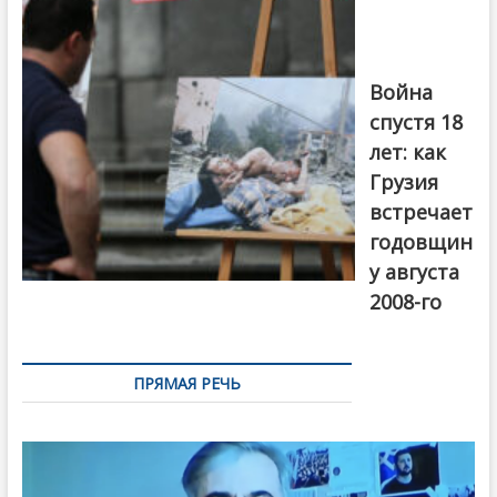
войны 2008
года в Тбилиси,
август 2018
года. Фото:
Война
Первый канал
спустя 18
лет: как
Грузия
встречает
годовщин
у августа
2008-го
ПРЯМАЯ РЕЧЬ