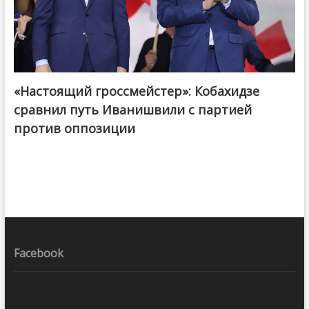
«Настоящий гроссмейстер»: Кобахидзе
@ქართული ოცნება / Georgian Dream
сравнил путь Иванишвили с партией
против оппозиции
Facebook