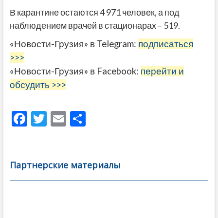
В карантине остаются 4 971 человек, а под
наблюдением врачей в стационарах – 519.
«Новости-Грузия» в Telegram:
подписаться
>>>
«Новости-Грузия» в Facebook:
перейти и
обсудить >>>
F
T
E
О
ac
w
m
тп
e
itt
ai
р
b
er
l
а
Партнерские материалы
o
в
o
и
k
ть
Навигация