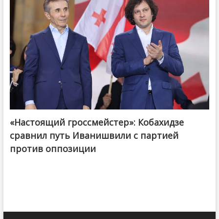
«Настоящий гроссмейстер»: Кобахидзе
@ქართული ოცნება / Georgian Dream
сравнил путь Иванишвили с партией
против оппозиции