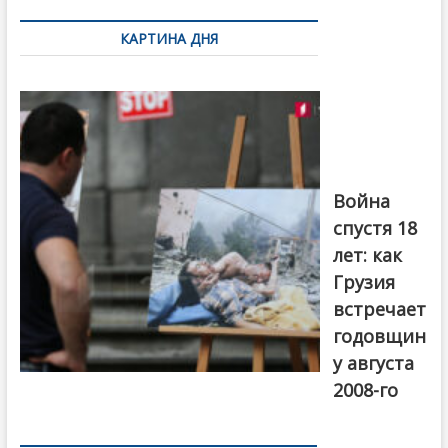
по
КАРТИНА ДНЯ
записям
Фотовыставка
на тему
августовской
войны 2008
года в Тбилиси,
август 2018
года. Фото:
Война
Первый канал
спустя 18
лет: как
Грузия
встречает
годовщин
у августа
2008-го