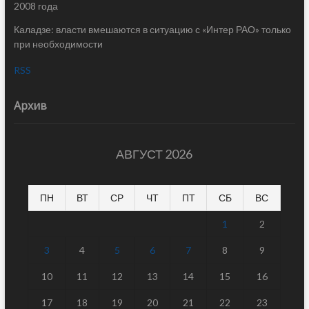
2008 года
Каладзе: власти вмешаются в ситуацию с «Интер РАО» только
при необходимости
RSS
Архив
АВГУСТ 2026
ПН
ВТ
СР
ЧТ
ПТ
СБ
ВС
1
2
3
4
5
6
7
8
9
10
11
12
13
14
15
16
17
18
19
20
21
22
23