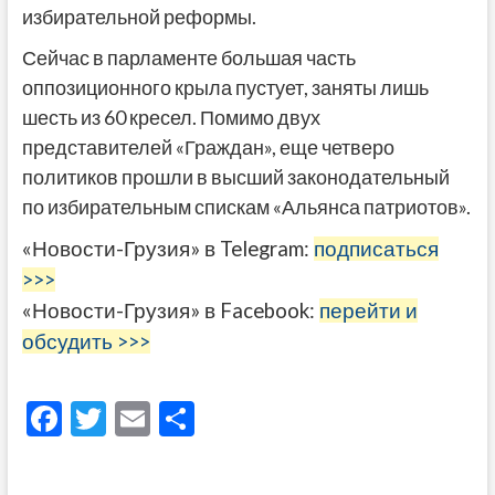
избирательной реформы.
Сейчас в парламенте большая часть
оппозиционного крыла пустует, заняты лишь
шесть из 60 кресел. Помимо двух
представителей «Граждан», еще четверо
политиков прошли в высший законодательный
по избирательным спискам «Альянса патриотов».
«Новости-Грузия» в Telegram:
подписаться
>>>
«Новости-Грузия» в Facebook:
перейти и
обсудить >>>
F
T
E
О
ac
w
m
тп
e
itt
ai
р