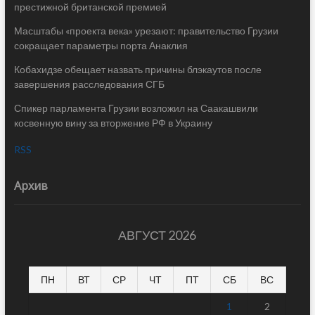
престижной британской премией
Масштабы «проекта века» урезают: правительство Грузии
сокращает параметры порта Анаклия
Кобахидзе обещает назвать причины блэкаутов после
завершения расследования СГБ
Спикер парламента Грузии возложил на Саакашвили
косвенную вину за вторжение РФ в Украину
RSS
Архив
АВГУСТ 2026
ПН
ВТ
СР
ЧТ
ПТ
СБ
ВС
1
2