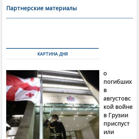
b
er
l
а
Партнерские материалы
o
в
o
и
k
ть
Навигация
по
КАРТИНА ДНЯ
записям
В память
о
погибших
в
августовс
кой войне
в Грузии
приспуст
или