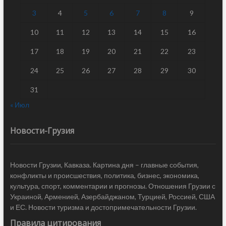
3
4
5
6
7
8
9
10
11
12
13
14
15
16
17
18
19
20
21
22
23
24
25
26
27
28
29
30
31
« Июл
Новости-Грузия
Новости Грузии, Кавказа. Картина дня – главные события,
конфликты и происшествия, политика, бизнес, экономика,
культура, спорт, комментарии и прогнозы. Отношения Грузии с
Украиной, Арменией, Азербайджаном, Турцией, Россией, США
и ЕС. Новости туризма и достопримечательности Грузии.
Правила цитирования