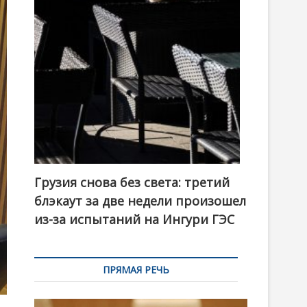
t
o
n
Грузия снова без света: третий
блэкаут за две недели произошел
из-за испытаний на Ингури ГЭС
ПРЯМАЯ РЕЧЬ