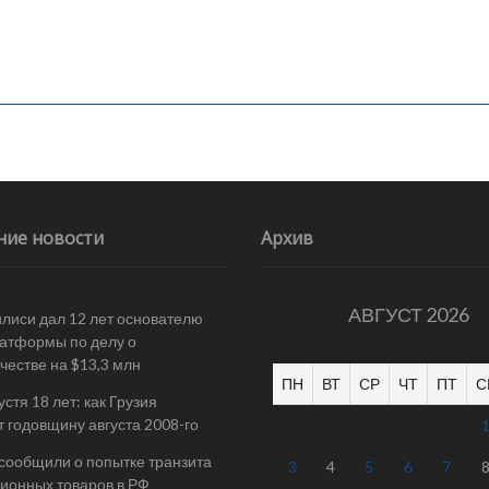
ние новости
Архив
АВГУСТ 2026
илиси дал 12 лет основателю
атформы по делу о
естве на $13,3 млн
ПН
ВТ
СР
ЧТ
ПТ
С
стя 18 лет: как Грузия
т годовщину августа 2008-го
 сообщили о попытке транзита
3
4
5
6
7
ионных товаров в РФ