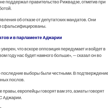
н не поддержал правительство Рижвадзе, отметив при
ботой.
вления об отказе от депутатских мандатов. Они
ыли сфальсифицированы.
атов и в парламенте Аджарии
верен, что вскоре оппозиция передумает и войдет в
ом году нас будет намного больше», — сказал он во
то последние выборы были честными. В подтверждени
нных послов.
е правы, европейцы говорят вам это, азиаты говорят
ВС Аджарии.