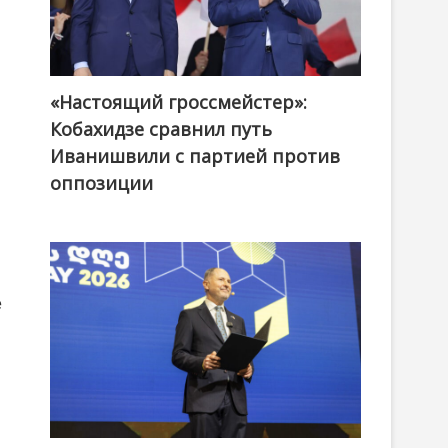
«Настоящий гроссмейстер»:
@ქართული ოცნება / Georgian Dream
Кобахидзе сравнил путь
Иванишвили с партией против
оппозиции
е