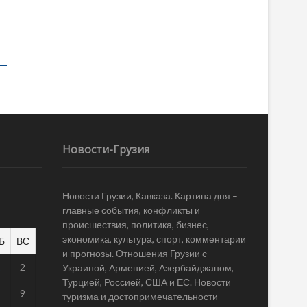
Новости-Грузия
Новости Грузии, Кавказа. Картина дня –
главные события, конфликты и
происшествия, политика, бизнес,
экономика, культура, спорт, комментарии
Б
ВС
и прогнозы. Отношения Грузии с
1
2
Украиной, Арменией, Азербайджаном,
Турцией, Россией, США и ЕС. Новости
8
9
туризма и достопримечательности