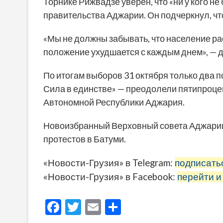
Торнике Рижвадзе уверен, что «ни у кого н
правительства Аджарии. Он подчеркнул, что
«Мы не должны забывать, что население ра
положение ухудшается с каждым днем», — 
По итогам выборов 31 октября только два п
Сила в единстве» — преодолели пятипроце
Автономной Республики Аджария.
Новоизбранный Верховный совета Аджарии 
протестов в Батуми.
«Новости-Грузия» в Telegram:
подписать
«Новости-Грузия» в Facebook:
перейти и
F
T
E
О
ac
w
m
тп