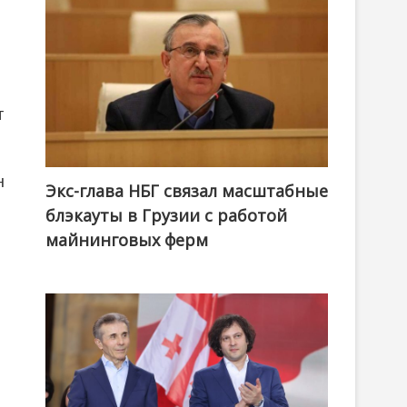
т
н
Экс-глава НБГ связал масштабные
блэкауты в Грузии с работой
майнинговых ферм