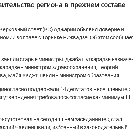
вительство региона в прежнем составе
Верховный совет (ВС) Аджарии объявил доверие и
номии во главе с Торнике Рижвадзе. Об этом сообщае
и заняли старые министры. Джаба Путкарадзе назначе
жарадзе – министром здравоохранения, Георгий
тва, Майя Хаджишвили – министром образования.
диногласно поддержали 14 депутатов – все члены ВС
ля утверждения требовалось согласие как минимум 11
исутствовал на сегодняшнем заседании ВС, стал
раклий Чавлеишвили, избранный в законодательный