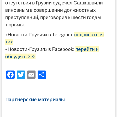
отсутствия в Грузии суд счел Саакашвили
виновным в совершении должностных
преступлений, приговорив к шести годам
тюрьмы.
«Новости-Грузия» в Telegram:
подписаться
>>>
«Новости-Грузия» в Facebook:
перейти и
обсудить >>>
F
T
E
О
ac
w
m
тп
e
itt
ai
р
b
er
l
а
Партнерские материалы
o
в
o
и