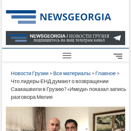
Skip
to
Нов
САМАЯ
content
АКТУАЛ
Гру
ИНФОР
О СОБ
В ГРУЗ
НОВОС
M
ГРУЗИИ
e
ОНЛАЙН
n
Новости Грузии
>
Все материалы
>
Главное
>
САЙТЕ 
u
Что лидеры ЕНД думают о возвращении
НАЙДЕ
B
Саакашвили в Грузию? «Имеди» показал запись
НОВОС
u
разговора Мелия
ПОЛИТ
t
ЭКОНО
t
КУЛЬТУ
o
СПОРТА
n
МНОГО