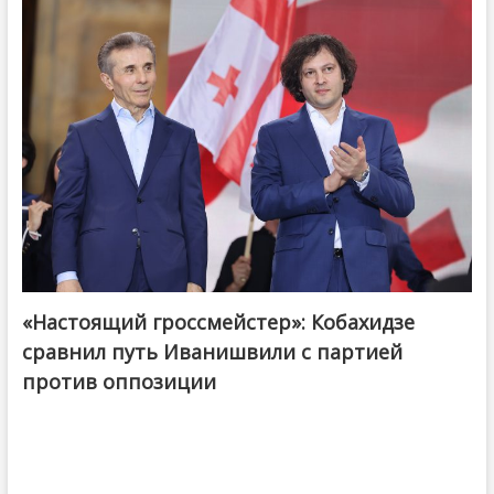
«Настоящий гроссмейстер»: Кобахидзе
@ქართული ოცნება / Georgian Dream
сравнил путь Иванишвили с партией
против оппозиции