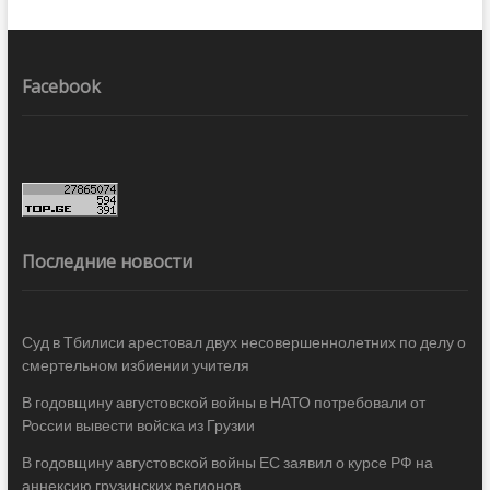
Facebook
Последние новости
Суд в Тбилиси арестовал двух несовершеннолетних по делу о
смертельном избиении учителя
В годовщину августовской войны в НАТО потребовали от
России вывести войска из Грузии
В годовщину августовской войны ЕС заявил о курсе РФ на
аннексию грузинских регионов