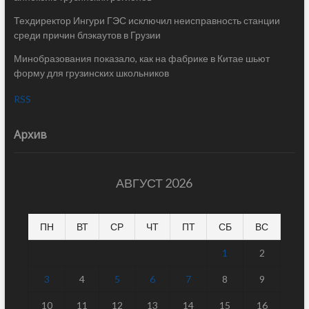
Техдиректор Ингури ГЭС исключил неисправность станции
среди причин блэкаутов в Грузии
Минобразования показало, как на фабрике в Китае шьют
форму для грузинских школьников
RSS
Архив
АВГУСТ 2026
ПН
ВТ
СР
ЧТ
ПТ
СБ
ВС
1
2
3
4
5
6
7
8
9
10
11
12
13
14
15
16