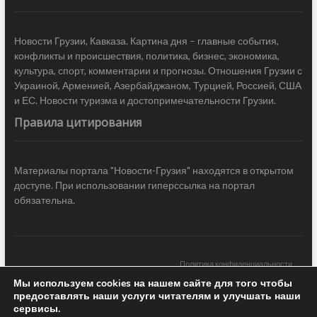
Новости Грузии, Кавказа. Картина дня – главные события,
конфликты и происшествия, политика, бизнес, экономика,
культура, спорт, комментарии и прогнозы. Отношения Грузии с
Украиной, Арменией, Азербайджаном, Турцией, Россией, США
и ЕС. Новости туризма и достопримечательности Грузии.
Правила цитирования
Материалы портала "Новости-Грузия" находятся в открытом
доступе. При использовании гиперссылка на портал
обязательна.
Политика конфиденциальности
Мы используем cookies на нашем сайте для того чтобы
Новости Грузии
| Black Sea Press LTD © 2020 All Rights Reserved /
предоставлять наши услуги читателям и улучшать наши
Design & development —
COCODO BRANDO
сервисы.