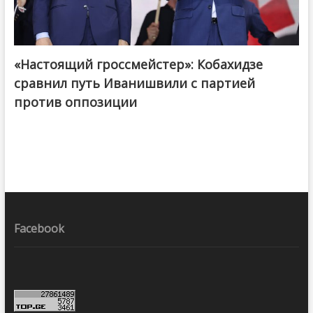
«Настоящий гроссмейстер»: Кобахидзе
@ქართული ოცნება / Georgian Dream
сравнил путь Иванишвили с партией
против оппозиции
Facebook