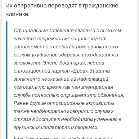
их оперативно переводят в гражданские
клиники.
Официальные заявления властей о высоком
качестве тюремной медицины звучат
одновременно с сообщениями адвокатов о
резком ухудшении здоровья находящейся в
заключении Элене Хоштария, лидера
оппозиционной партии «Дроа». Защита
заявляет о неоказании ей надлежащей
помощи, в то время как пенитенциарная
служба полностью отрицает эти обвинения.
Ранее другие оппозиционные активисты
также неоднократно говорили о случаях
отказа в доступе к необходимому лечению в
грузинских изоляторах и тюрьмах.
https://www.newsgeorgia.ge/advokaty-zajavili-o-