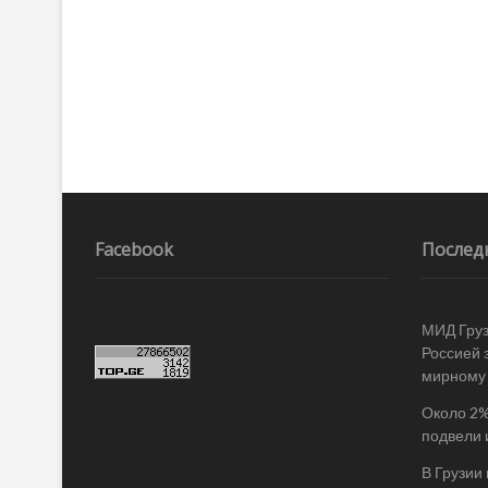
записям
Facebook
Послед
МИД Груз
Россией 
мирному
Около 2%
подвели 
В Грузии