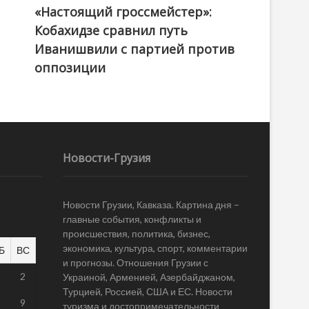
«Настоящий гроссмейстер»:
@ქართული ოცნება / Georgian Dream
Кобахидзе сравнил путь
Иванишвили с партией против
оппозиции
Новости-Грузия
Новости Грузии, Кавказа. Картина дня –
главные события, конфликты и
происшествия, политика, бизнес,
экономика, культура, спорт, комментарии
Б
ВС
и прогнозы. Отношения Грузии с
1
2
Украиной, Арменией, Азербайджаном,
Турцией, Россией, США и ЕС. Новости
8
9
туризма и достопримечательности