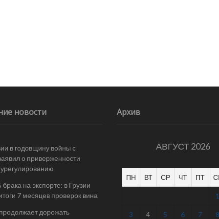
ние новости
Архив
АВГУСТ 2026
ии в годовщину войны с
заявил о приверженности
 урегулированию
ПН
ВТ
СР
ЧТ
ПТ
С
 брака на экспорте: в Грузии
итоги 7 месяцев проверок вина
 продолжает дорожать
3
4
5
6
7