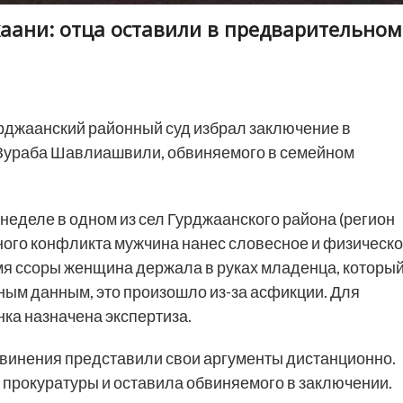
жаани: отца оставили в предварительном
рджаанский районный суд избрал заключение в
 Зураба Шавлиашвили, обвиняемого в семейном
еделе в одном из сел Гурджаанского района (регион
йного конфликта мужчина нанес словесное и физическ
мя ссоры женщина держала в руках младенца, которы
ным данным, это произошло из-за асфикции. Для
ка назначена экспертиза.
бвинения представили свои аргументы дистанционно.
прокуратуры и оставила обвиняемого в заключении.