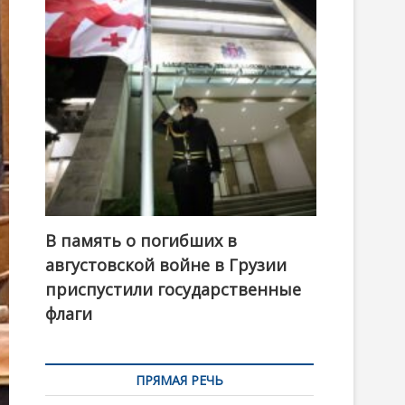
t
o
n
В память о погибших в
августовской войне в Грузии
приспустили государственные
флаги
ПРЯМАЯ РЕЧЬ