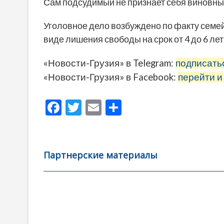
Сам подсудимый не признает себя виновным
Уголовное дело возбуждено по факту семей
виде лишения свободы на срок от 4 до 6 лет
«Новости-Грузия» в Telegram:
подписать
«Новости-Грузия» в Facebook:
перейти и
F
T
E
О
ac
w
m
тп
e
itt
ai
р
b
er
l
а
Партнерские материалы
o
в
o
и
k
ть
Навигация
по