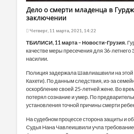
Дело о смерти младенца в Гурд
заключении
Четверг, 11 марта, 2021, 14:22
ТБИЛИСИ,
1
1
марта
– Новости-Грузия.
Гу
качестве меры пресечения для 36-летнего
насилии.
Полиция задержала Шавлиашвили на этой н
Кахети). По данным следствия, из-за семе
оскорбление своей 25-летней жене. Во вре
потерял сознание и умер. По предваритель
установления точной причины смерти ребен
На судебном процессе сторона защиты и о
Судья Нана Чавлеишвили учла требование 