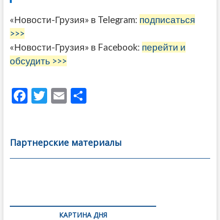
«Новости-Грузия» в Telegram:
подписаться
>>>
«Новости-Грузия» в Facebook:
перейти и
обсудить >>>
F
T
E
О
ac
w
m
тп
e
itt
ai
р
b
er
l
а
Партнерские материалы
o
в
o
и
k
ть
Навигация
по
КАРТИНА ДНЯ