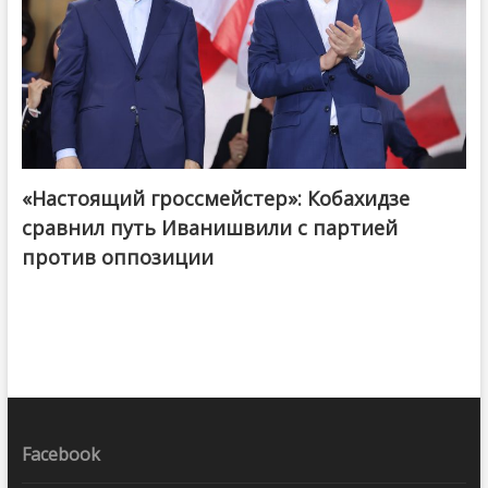
«Настоящий гроссмейстер»: Кобахидзе
@ქართული ოცნება / Georgian Dream
сравнил путь Иванишвили с партией
против оппозиции
Facebook