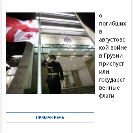
записям
В память
о
погибших
в
августовс
кой войне
в Грузии
приспуст
или
государст
венные
флаги
ПРЯМАЯ РЕЧЬ