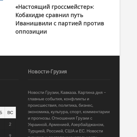
«Настоящий гроссмейстер»:
@ქართული ოცნება / Georgian Dream
Кобахидзе сравнил путь
Иванишвили с партией против
оппозиции
Новости-Грузия
Новости Грузии, Кавказа. Картина дня –
главные события, конфликты и
происшествия, политика, бизнес,
экономика, культура, спорт, комментарии
Б
ВС
и прогнозы. Отношения Грузии с
1
2
Украиной, Арменией, Азербайджаном,
Турцией, Россией, США и ЕС. Новости
8
9