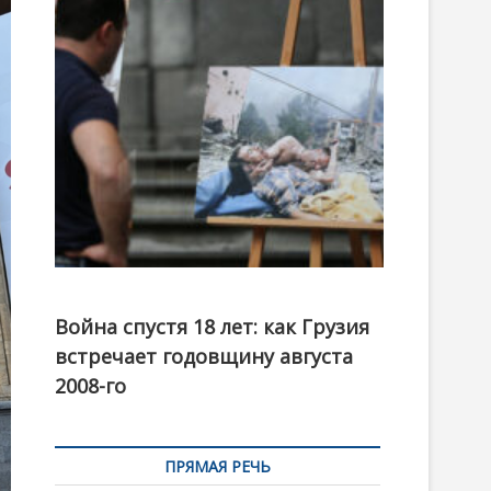
t
o
n
Фотовыставка на тему августовской войны 2008
года в Тбилиси, август 2018 года. Фото: Первый
Война спустя 18 лет: как Грузия
канал
встречает годовщину августа
2008-го
ПРЯМАЯ РЕЧЬ