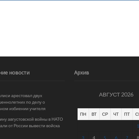
ние новости
Архив
АВГУСТ 2026
илиси арестовал двух
еннолетних по делу о
ном избиении учителя
ПН
ВТ
СР
ЧТ
ПТ
С
ину августовской войны в НАТО
али от России вывести войска
3
4
5
6
7