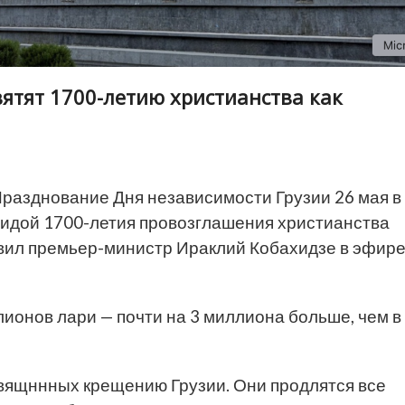
ятят 1700-летию христианства как
разднование Дня независимости Грузии 26 мая в
эгидой 1700-летия провозглашения христианства
явил премьер-министр Ираклий Кобахидзе в эфир
ионов лари — почти на 3 миллиона больше, чем в
свящннных крещению Грузии. Они продлятся все