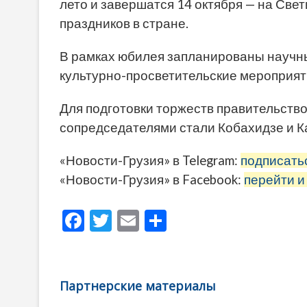
лето и завершатся 14 октября — на Све
праздников в стране.
В рамках юбилея запланированы научны
культурно-просветительские мероприят
Для подготовки торжеств правительств
сопредседателями стали Кобахидзе и Ка
«Новости-Грузия» в Telegram:
подписать
«Новости-Грузия» в Facebook:
перейти и
F
T
E
О
ac
w
m
тп
e
itt
ai
р
b
er
l
а
Партнерские материалы