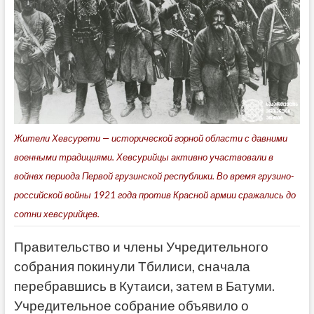
Жители Хевсурети — исторической горной области с давними
военными традициями. Хевсурийцы активно участвовали в
войнвх периода Первой грузинской республики. Во время грузино-
российской войны 1921 года против Красной армии сражались до
сотни хевсурийцев.
Правительство и члены Учредительного
собрания покинули Тбилиси, сначала
перебравшись в Кутаиси, затем в Батуми.
Учредительное собрание объявило о