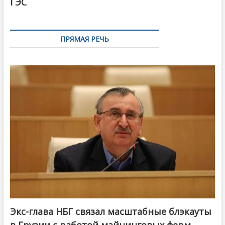
ГЭС
ПРЯМАЯ РЕЧЬ
Экс-глава НБГ связал масштабные блэкауты