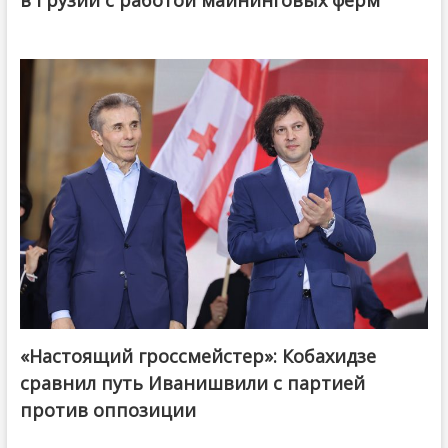
в Грузии с работой майнинговых ферм
«Настоящий гроссмейстер»: Кобахидзе
@ქართული ოცნება / Georgian Dream
сравнил путь Иванишвили с партией
против оппозиции