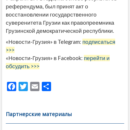
референдума, был принят акт о
восстановлении государственного
суверенитета Грузии как правопреемника
Грузинской демократической республики.
«Новости-Грузия» в Telegram:
подписаться
>>>
«Новости-Грузия» в Facebook:
перейти и
обсудить >>>
F
T
E
О
ac
w
m
тп
e
itt
ai
р
b
er
l
а
Партнерские материалы
o
в