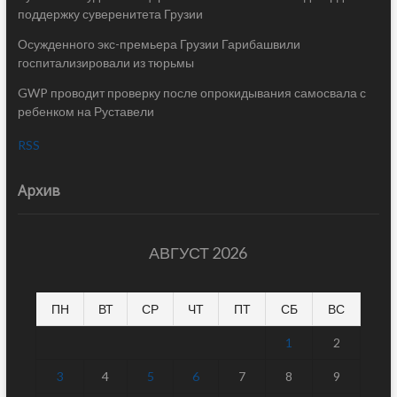
поддержку суверенитета Грузии
Осужденного экс-премьера Грузии Гарибашвили
госпитализировали из тюрьмы
GWP проводит проверку после опрокидывания самосвала с
ребенком на Руставели
RSS
Архив
АВГУСТ 2026
ПН
ВТ
СР
ЧТ
ПТ
СБ
ВС
1
2
3
4
5
6
7
8
9