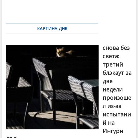
o
и
k
ть
Навигация
по
КАРТИНА ДНЯ
записям
Грузия
снова без
света:
третий
блэкаут за
две
недели
произоше
л из-за
испытани
й на
Ингури