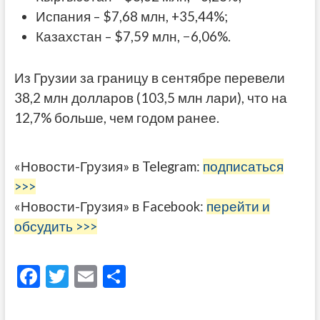
Испания – $7,68 млн, +35,44%;
Казахстан – $7,59 млн, −6,06%.
Из Грузии за границу в сентябре перевели
38,2 млн долларов (103,5 млн лари), что на
12,7% больше, чем годом ранее.
«Новости-Грузия» в Telegram:
подписаться
>>>
«Новости-Грузия» в Facebook:
перейти и
обсудить >>>
F
T
E
О
ac
w
m
тп