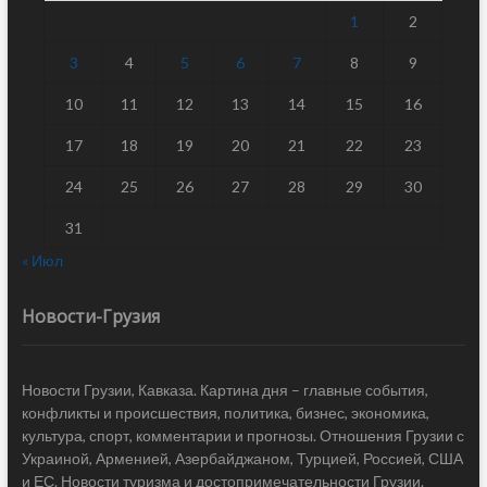
1
2
3
4
5
6
7
8
9
10
11
12
13
14
15
16
17
18
19
20
21
22
23
24
25
26
27
28
29
30
31
« Июл
Новости-Грузия
Новости Грузии, Кавказа. Картина дня – главные события,
конфликты и происшествия, политика, бизнес, экономика,
культура, спорт, комментарии и прогнозы. Отношения Грузии с
Украиной, Арменией, Азербайджаном, Турцией, Россией, США
и ЕС. Новости туризма и достопримечательности Грузии.