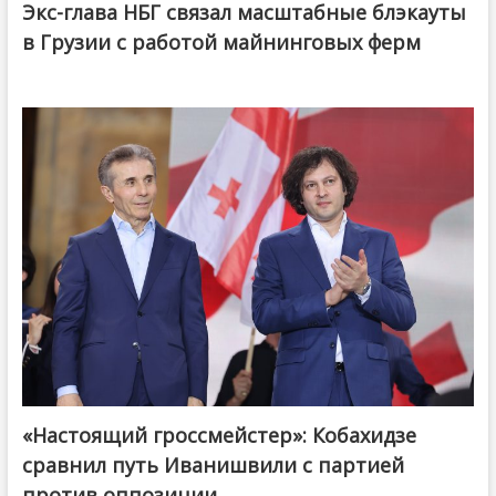
Экс-глава НБГ связал масштабные блэкауты
в Грузии с работой майнинговых ферм
«Настоящий гроссмейстер»: Кобахидзе
@ქართული ოცნება / Georgian Dream
сравнил путь Иванишвили с партией
против оппозиции