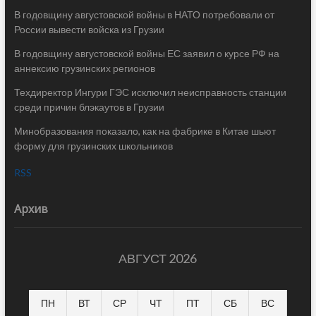
В годовщину августовской войны в НАТО потребовали от
России вывести войска из Грузии
В годовщину августовской войны ЕС заявил о курсе РФ на
аннексию грузинских регионов
Техдиректор Ингури ГЭС исключил неисправность станции
среди причин блэкаутов в Грузии
Минобразования показало, как на фабрике в Китае шьют
форму для грузинских школьников
RSS
Архив
АВГУСТ 2026
ПН
ВТ
СР
ЧТ
ПТ
СБ
ВС