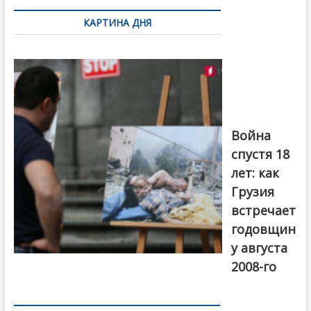
по
КАРТИНА ДНЯ
записям
Фотовыставка
на тему
августовской
войны 2008
года в Тбилиси,
август 2018
года. Фото:
Война
Первый канал
спустя 18
лет: как
Грузия
встречает
годовщин
у августа
2008-го