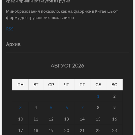
среди причин блэкаутов в Грузии
Минобразования показало, как на фабрике в Китае шьют
форму для грузинских школьников
RSS
Архив
АВГУСТ 2026
ПН
ВТ
СР
ЧТ
ПТ
СБ
ВС
1
2
3
4
5
6
7
8
9
10
11
12
13
14
15
16
17
18
19
20
21
22
23