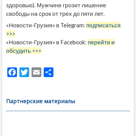
здоровью). Мужчине грозит лишение
свободы на срок от трех до пяти лет.
«Новости-Грузия» в Telegram:
подписаться
>>>
«Новости-Грузия» в Facebook:
перейти и
обсудить >>>
F
T
E
О
ac
w
m
тп
e
itt
ai
р
b
er
l
а
Партнерские материалы
o
в
o
и
k
ть
Навигация