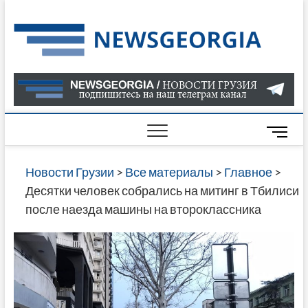
Skip
to
Нов
САМАЯ
content
АКТУАЛ
Гру
ИНФОР
О СОБ
В ГРУЗ
НОВОС
M
ГРУЗИИ
e
ОНЛАЙН
n
Новости Грузии
>
Все материалы
>
Главное
>
САЙТЕ 
u
Десятки человек собрались на митинг в Тбилиси
НАЙДЕ
B
после наезда машины на второклассника
НОВОС
u
ПОЛИТ
t
ЭКОНО
t
КУЛЬТУ
o
СПОРТА
n
МНОГО