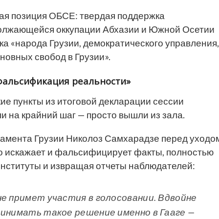
ная позиция ОБСЕ: твердая поддержка
должающейся оккупации Абхазии и Южной Осетии
а «народа Грузии, демократического управления,
новных свобод в Грузии».
 фальсификация реальности»
кие пункты из итоговой декларации сессии
и на крайний шаг — просто вышли из зала.
ламента Грузии Николоз Самхарадзе перед уходо
но искажает и фальсифицирует факты, полностью
институты и извращая отчеты наблюдателей:
не примет участия в голосовании. Вдвойне
ринимать такое решение именно в Гааге —