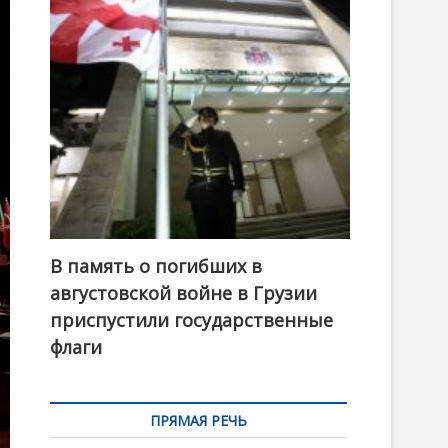
t
o
n
В память о погибших в
августовской войне в Грузии
приспустили государственные
флаги
ПРЯМАЯ РЕЧЬ