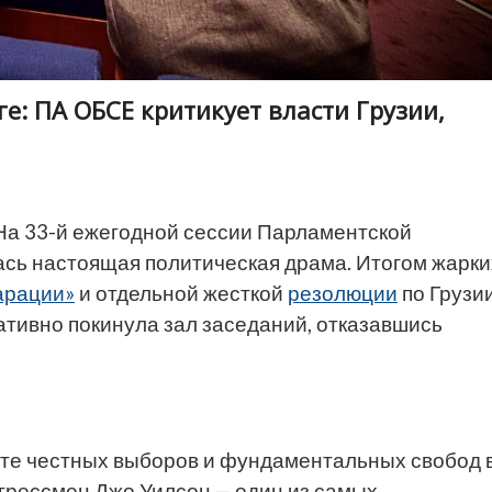
: ПА ОБСЕ критикует власти Грузии,
а 33-й ежегодной сессии Парламентской
ась настоящая политическая драма. Итогом жарки
арации»
и отдельной жесткой
резолюции
по Грузии
ативно покинула зал заседаний, отказавшись
е честных выборов и фундаментальных свобод 
грессмен Джо Уилсон — один из самых