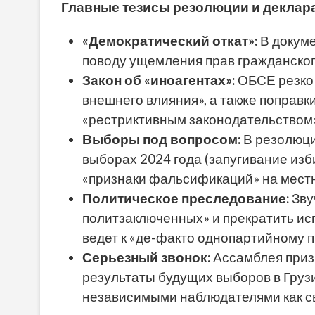
Главные тезисы резолюции и деклара
«Демократический откат»:
В докуме
поводу ущемления прав гражданског
Закон об «иноагентах»:
ОБСЕ резко 
внешнего влияния», а также поправк
«рестриктивным законодательством
Выборы под вопросом:
В резолюци
выборах 2024 года (запугивание из
«признаки фальсификаций» на местн
Политическое преследование:
Зву
политзаключенных» и прекратить ис
ведет к «де-факто однопартийному 
Серьезный звонок:
Ассамблея приз
результаты будущих выборов в Груз
независимыми наблюдателями как с