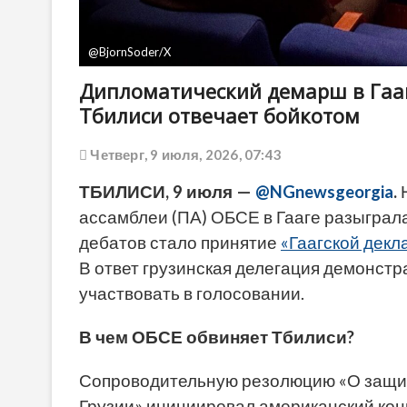
@BjornSoder/X
Дипломатический демарш в Гааге
Тбилиси отвечает бойкотом
Четверг, 9 июля, 2026, 07:43
ТБИЛИСИ, 9 июля —
@NGnewsgeorgia
.
Н
ассамблеи (ПА) ОБСЕ в Гааге разыграл
дебатов стало принятие
«Гаагской декл
В ответ грузинская делегация демонстр
участвовать в голосовании.
В чем ОБСЕ обвиняет Тбилиси?
Сопроводительную резолюцию «О защит
Грузии» инициировал американский кон