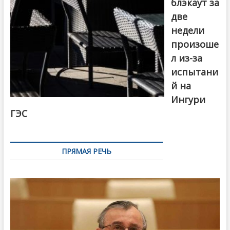
блэкаут за
две
недели
произоше
л из-за
испытани
й на
Ингури
ГЭС
ПРЯМАЯ РЕЧЬ