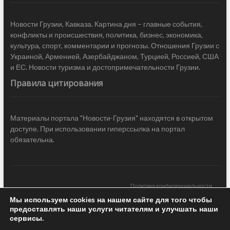
Новости Грузии, Кавказа. Картина дня – главные события,
конфликты и происшествия, политика, бизнес, экономика,
культура, спорт, комментарии и прогнозы. Отношения Грузии с
Украиной, Арменией, Азербайджаном, Турцией, Россией, США
и ЕС. Новости туризма и достопримечательности Грузии.
Правила цитирования
Материалы портала "Новости-Грузия" находятся в открытом
доступе. При использовании гиперссылка на портал
обязательна.
Политика конфиденциальности
Мы используем cookies на нашем сайте для того чтобы
Новости Грузии
| Black Sea Press LTD © 2020 All Rights Reserved /
предоставлять наши услуги читателям и улучшать наши
Design & development —
COCODO BRANDO
сервисы.