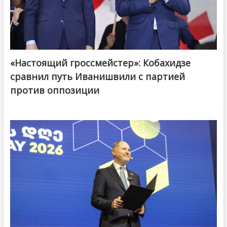
«Настоящий гроссмейстер»: Кобахидзе
@ქართული ოცნება / Georgian Dream
сравнил путь Иванишвили с партией
против оппозиции