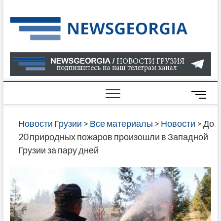
Skip
to
Нов
САМАЯ
content
АКТУАЛ
Гру
ИНФОР
О СОБ
В ГРУЗ
НОВОС
M
ГРУЗИИ
e
ОНЛАЙН
n
Новости Грузии
>
Все материалы
>
Новости
>
До
САЙТЕ 
u
20 природных пожаров произошли в Западной
НАЙДЕ
B
Грузии за пару дней
НОВОС
u
ПОЛИТ
t
ЭКОНО
t
КУЛЬТУ
o
СПОРТА
n
МНОГО