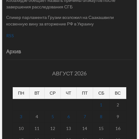
Кобахидзе обещает назвать причины блэкаутов после
завершения расследования СГБ
Спикер парламента Грузии возложил на Саакашвили
косвенную вину за вторжение РФ в Украину
RSS
Архив
АВГУСТ 2026
ПН
ВТ
СР
ЧТ
ПТ
СБ
ВС
1
2
3
4
5
6
7
8
9
10
11
12
13
14
15
16