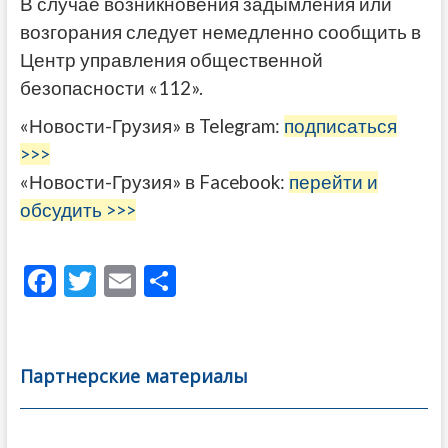
В случае возникновения задымления или
возгорания следует немедленно сообщить в
Центр управления общественной
безопасности «112».
«Новости-Грузия» в Telegram:
подписаться
>>>
«Новости-Грузия» в Facebook:
перейти и
обсудить >>>
F
T
E
О
ac
w
m
тп
e
itt
ai
р
b
er
l
а
Партнерские материалы
o
в
o
и