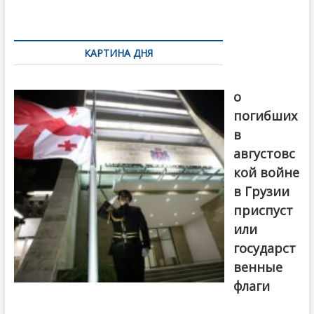
k
ть
Навигация
по
КАРТИНА ДНЯ
записям
В память
о
погибших
в
августовс
кой войне
в Грузии
приспуст
или
государст
венные
флаги