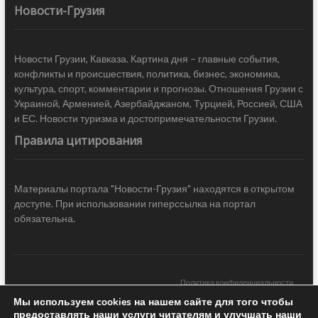
Новости-Грузия
Новости Грузии, Кавказа. Картина дня – главные события,
конфликты и происшествия, политика, бизнес, экономика,
культура, спорт, комментарии и прогнозы. Отношения Грузии с
Украиной, Арменией, Азербайджаном, Турцией, Россией, США
и ЕС. Новости туризма и достопримечательности Грузии.
Правила цитирования
Материалы портала "Новости-Грузия" находятся в открытом
доступе. При использовании гиперссылка на портал
обязательна.
Политика конфиденциальности
Мы используем cookies на нашем сайте для того чтобы
Новости Грузии
| Black Sea Press LTD © 2020 All Rights Reserved /
предоставлять наши услуги читателям и улучшать наши