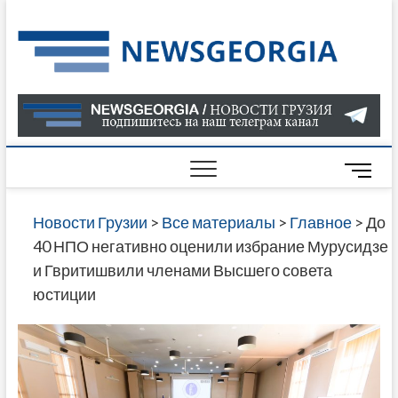
Skip
to
Нов
САМАЯ
content
АКТУАЛ
Гру
ИНФОР
О СОБ
В ГРУЗ
НОВОС
M
ГРУЗИИ
e
ОНЛАЙН
n
Новости Грузии
>
Все материалы
>
Главное
>
До
САЙТЕ 
u
40 НПО негативно оценили избрание Мурусидзе
НАЙДЕ
B
и Гвритишвили членами Высшего совета
НОВОС
u
юстиции
ПОЛИТ
t
ЭКОНО
t
КУЛЬТУ
o
СПОРТА
n
МНОГО