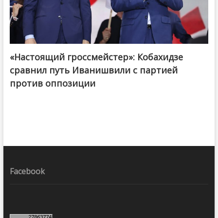
«Настоящий гроссмейстер»: Кобахидзе
@ქართული ოცნება / Georgian Dream
сравнил путь Иванишвили с партией
против оппозиции
Facebook